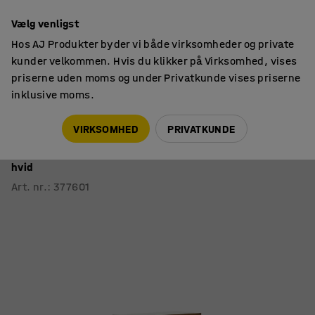
14 dages returret
Vælg venligst
Hos AJ Produkter byder vi både virksomheder og private
kunder velkommen. Hvis du klikker på Virksomhed, vises
priserne uden moms og under Privatkunde vises priserne
inklusive moms.
Reoler til skole
Biblioteksreoler
VIRKSOMHED
PRIVATKUNDE
Bogreol STORY
Grundsektion, enkeltsidet, 725x305x1280 mm, 3 hylder,
hvid
Art. nr.
:
377601