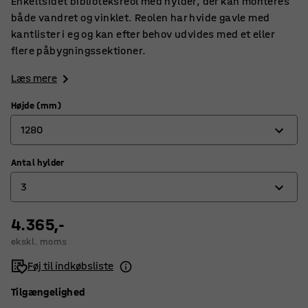
Enkeltsidet biblioteksreol med hylder, der kan monteres
både vandret og vinklet. Reolen har hvide gavle med
kantlister i eg og kan efter behov udvides med et eller
flere påbygningssektioner.
Læs mere
Højde (mm)
1280
Antal hylder
1280
3
1600
1920
4.365,-
3
ekskl. moms
2240
4
Føj til indkøbsliste
5
Tilgængelighed
6