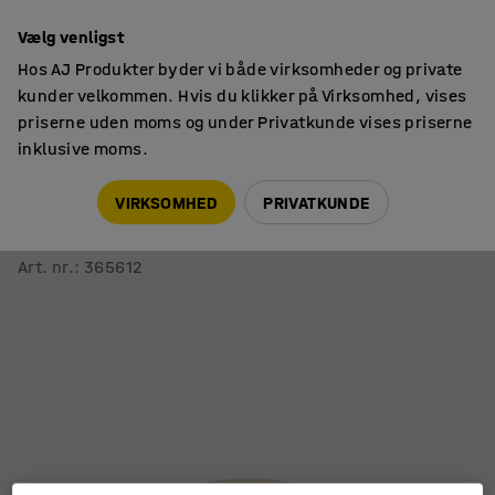
14 dages returret
Vælg venligst
Hos AJ Produkter byder vi både virksomheder og private
kunder velkommen. Hvis du klikker på Virksomhed, vises
priserne uden moms og under Privatkunde vises priserne
inklusive moms.
Borde
Kantineborde
VIRKSOMHED
PRIVATKUNDE
Bord ALVA
Ø700x720 mm, højtrykslaminat, sort/birk
Art. nr.
:
365612