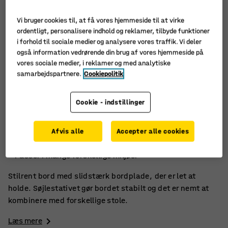
Vi bruger cookies til, at få vores hjemmeside til at virke
ordentligt, personalisere indhold og reklamer, tilbyde funktioner
i forhold til sociale medier og analysere vores traffik. Vi deler
også information vedrørende din brug af vores hjemmeside på
vores sociale medier, i reklamer og med analytiske
samarbejdspartnere.
Cookiepolitik
Cookie - indstillinger
Stilfuld og nem at vedligeholde
Afvis alle
Accepter alle cookies
Slidstærk overflade i højtrykslaminat
Passer i mange forskellige miljøer
Stilrent bord med slidstærk bordplade, der er let at
holde. Søjlestativet gør bordet stabilt og det er nemt at
kombinere med forskellige stole.
Læs mere