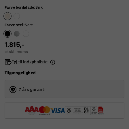
Farve bordplade
:
Birk
Farve stel
:
Sort
1.815,-
ekskl. moms
Føj til indkøbsliste
Tilgængelighed
7 års garanti