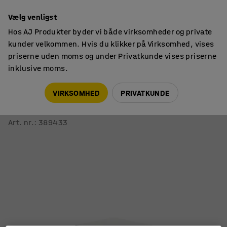
14 dages returret
Vælg venligst
Hos AJ Produkter byder vi både virksomheder og private
kunder velkommen. Hvis du klikker på Virksomhed, vises
priserne uden moms og under Privatkunde vises priserne
inklusive moms.
Borde
Kantineborde
VIRKSOMHED
PRIVATKUNDE
Bord ALVA
700x700x720 mm, højtrykslaminat, hvid
Art. nr.
:
389433