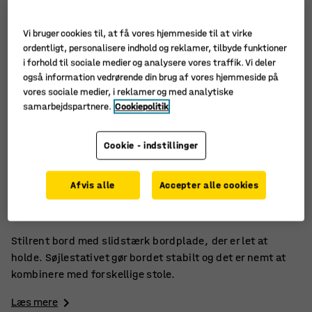
Vi bruger cookies til, at få vores hjemmeside til at virke
ordentligt, personalisere indhold og reklamer, tilbyde funktioner
i forhold til sociale medier og analysere vores traffik. Vi deler
også information vedrørende din brug af vores hjemmeside på
vores sociale medier, i reklamer og med analytiske
samarbejdspartnere.
Cookiepolitik
Cookie - indstillinger
Stilfuldt og nemt at vedligeholde
Afvis alle
Accepter alle cookies
Slidstærk overflade i højtrykslaminat
Passer i mange forskellige miljøer
Stilrent bord med slidstærk bordplade, der er let at
holde. Søjlestativet gør bordet stabilt og det er nemt at
kombinere med forskellige stole.
Læs mere