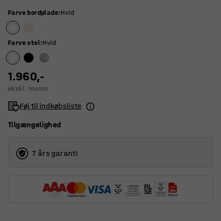
Farve bordplade
:
Hvid
Farve stel
:
Hvid
1.960,-
ekskl. moms
Føj til indkøbsliste
Tilgængelighed
7 års garanti