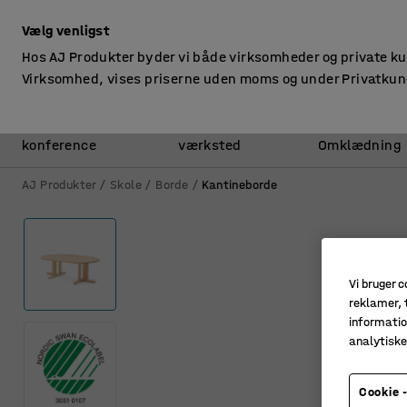
ekskl. moms
Vælg venligst
Hos AJ Produkter byder vi både virksomheder og private k
Virksomhed, vises priserne uden moms og under Privatkun
Kontor &
Lager &
konference
værksted
Omklædning
AJ Produkter
Skole
Borde
Kantineborde
Vi bruger c
reklamer, t
informatio
analytisk
Cookie -