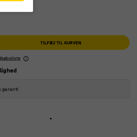
TILFØJ TIL KURVEN
ndkøbsliste
lighed
s garanti