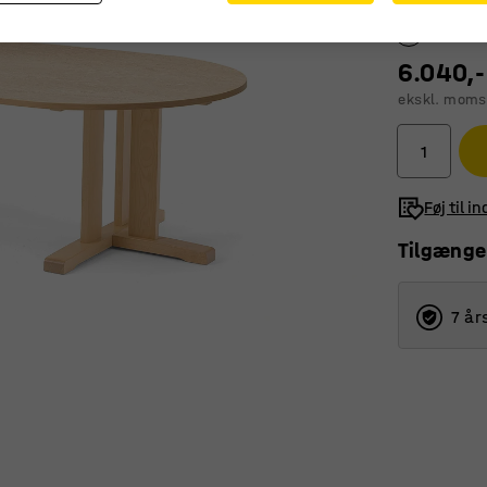
6.040,-
ekskl. moms
Føj til i
Tilgænge
7 år