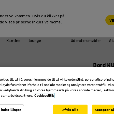
14 dages returret
under velkommen. Hvis du klikker på
V
de vises priserne inklusive moms.
Reception &
Kantine
lounge
Udendørsmøbler
Sk
Bord K
1500x80
ookies til, at få vores hjemmeside til at virke ordentligt, personalisere indh
Art. nr.
:
35
ilbyde funktioner i forhold til sociale medier og analysere vores traffik. Vi d
n vedrørende din brug af vores hjemmeside på vores sociale medier, i rekl
Afrunded
e samarbejdspartnere.
Cookiepolitik
Lyddæmp
Søjlestel
 indstillinger
Afvis alle
Accepter al
Farve bordp