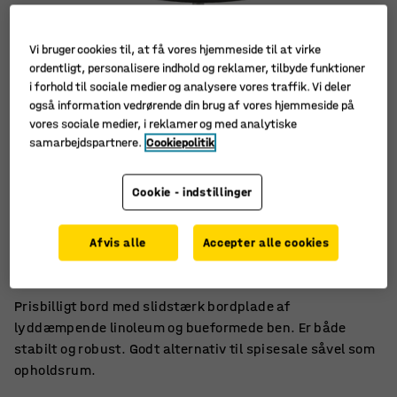
Vi bruger cookies til, at få vores hjemmeside til at virke
ordentligt, personalisere indhold og reklamer, tilbyde funktioner
i forhold til sociale medier og analysere vores traffik. Vi deler
også information vedrørende din brug af vores hjemmeside på
vores sociale medier, i reklamer og med analytiske
samarbejdspartnere.
Cookiepolitik
Cookie - indstillinger
Lyddæmpende linoleum
Afvis alle
Accepter alle cookies
Stabilt og robust
Passer i flere forskellige rum
Prisbilligt bord med slidstærk bordplade af
lyddæmpende linoleum og bueformede ben. Er både
stabilt og robust. Godt alternativ til spisesale såvel som
opholdsrum.