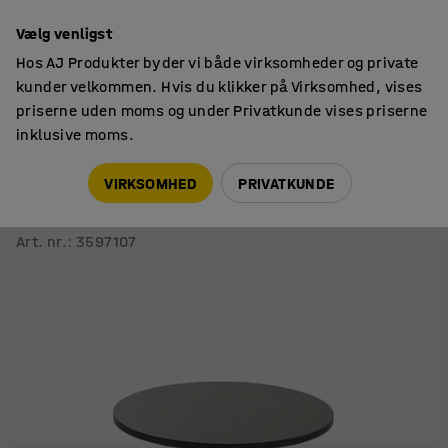
Faktura til virksomheder
Vælg venligst
Hos AJ Produkter byder vi både virksomheder og private
kunder velkommen. Hvis du klikker på Virksomhed, vises
priserne uden moms og under Privatkunde vises priserne
inklusive moms.
Skoleborde, fast højde
Runde skoleborde
VIRKSOMHED
PRIVATKUNDE
Bord PLURAL
Ø900x720 mm, linoleum, mørkegrå, sølv
Art. nr.
:
3597107