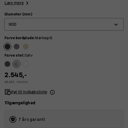
Læs mere
Diameter (mm)
900
Farve bordplade
:
Mørkegrå
900
1200
Farve stel
:
Sølv
1300
2.545,-
ekskl. moms
Føj til indkøbsliste
Tilgængelighed
7 års garanti