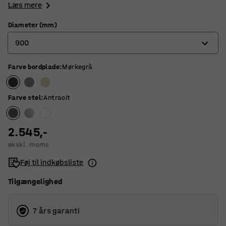
Læs mere
Diameter (mm)
900
Farve bordplade
:
Mørkegrå
900
1200
Farve stel
:
Antracit
1300
2.545,-
ekskl. moms
Føj til indkøbsliste
Tilgængelighed
7 års garanti