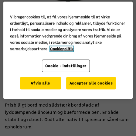
Vi bruger cookies til, at få vores hjemmeside til at virke
ordentligt, personalisere indhold og reklamer, tilbyde funktioner
i forhold til sociale medier og analysere vores traffik. Vi deler
også information vedrørende din brug af vores hjemmeside på
vores sociale medier, i reklamer og med analytiske
samarbejdspartnere.
Cookiepolitik
Cookie - indstillinger
Lyddæmpende linoleum
Afvis alle
Accepter alle cookies
Stabilt og robust
Passer i flere forskellige rum
Prisbilligt bord med slidstærk bordplade af
lyddæmpende linoleum og bueformede ben. Er både
stabilt og robust. Godt alternativ til spisesale såvel som
opholdsrum.