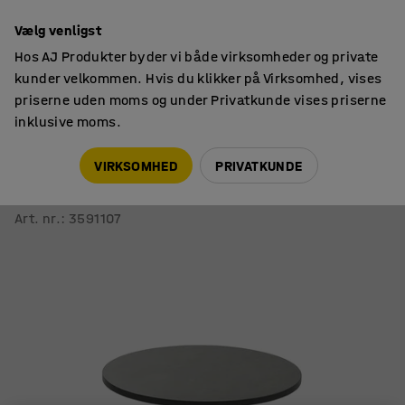
14 dages returret
Vælg venligst
Hos AJ Produkter byder vi både virksomheder og private
kunder velkommen. Hvis du klikker på Virksomhed, vises
priserne uden moms og under Privatkunde vises priserne
inklusive moms.
Skoleborde, fast højde
Runde skoleborde
VIRKSOMHED
PRIVATKUNDE
Bord PLURAL
Ø 900x720 mm, linoleum, mørkegrå, antracitgrå
Art. nr.
:
3591107