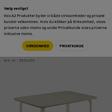
14 dages returret
Vælg venligst
Hos AJ Produkter byder vi både virksomheder og private
kunder velkommen. Hvis du klikker på Virksomhed, vises
priserne uden moms og under Privatkunde vises priserne
inklusive moms.
Borde
Kantineborde
VIRKSOMHED
PRIVATKUNDE
Bord ELTON
1200x700x640 mm, birk, lyddæmpende linoleum, grå
Art. nr.
:
3934213