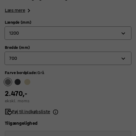
Læs mere
Længde (mm)
1200
Bredde (mm)
1200
700
1400
1800
Farve bordplade
:
Grå
600
700
2.470,-
800
ekskl. moms
Føj til indkøbsliste
Tilgængelighed