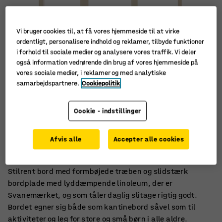
Vi bruger cookies til, at få vores hjemmeside til at virke
ordentligt, personalisere indhold og reklamer, tilbyde funktioner
i forhold til sociale medier og analysere vores traffik. Vi deler
også information vedrørende din brug af vores hjemmeside på
vores sociale medier, i reklamer og med analytiske
samarbejdspartnere.
Cookiepolitik
Cookie - indstillinger
Afrundede hjørner
Lyddæmpende linoleum
Afvis alle
Accepter alle cookies
Formbøjede træben
Stilrent bord med formbøjede træben og slidstærk
bordplade med lyddæmpende linoleum, der er
Svanemærket, og som tåler daglig slitage rigtig godt.
Bordet egner sig både som kantinebord såvel som til
aktiviteter og leg for store og små børn i alle aldre.