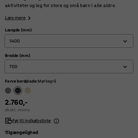
aktiviteter og leg for store og små børn i alle aldre.
Læs mere
Længde (mm)
1400
Bredde (mm)
1200
700
1400
1800
Farve bordplade
:
Mørkegrå
600
700
2.760,-
800
ekskl. moms
Føj til indkøbsliste
Tilgængelighed