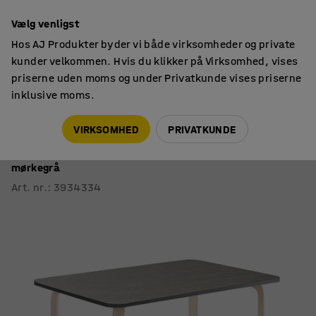
14 dages returret
Vælg venligst
Hos AJ Produkter byder vi både virksomheder og private
kunder velkommen. Hvis du klikker på Virksomhed, vises
priserne uden moms og under Privatkunde vises priserne
inklusive moms.
Borde
Kantineborde
VIRKSOMHED
PRIVATKUNDE
Bord ELTON
1400x700x710 mm, birk, lyddæmpende linoleum,
mørkegrå
Art. nr.
:
3934334