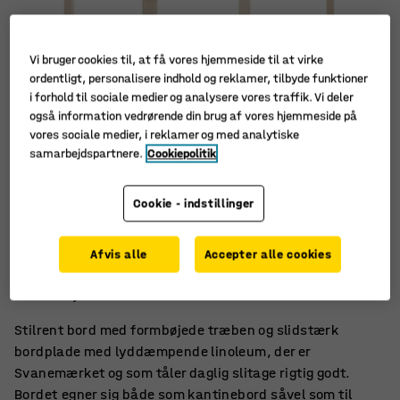
Vi bruger cookies til, at få vores hjemmeside til at virke
ordentligt, personalisere indhold og reklamer, tilbyde funktioner
i forhold til sociale medier og analysere vores traffik. Vi deler
også information vedrørende din brug af vores hjemmeside på
vores sociale medier, i reklamer og med analytiske
samarbejdspartnere.
Cookiepolitik
Cookie - indstillinger
Afrundede hjørner
Afvis alle
Accepter alle cookies
Lyddæmpende linoleum
Formbøjede træben
Stilrent bord med formbøjede træben og slidstærk
bordplade med lyddæmpende linoleum, der er
Svanemærket og som tåler daglig slitage rigtig godt.
Bordet egner sig både som kantinebord såvel som til