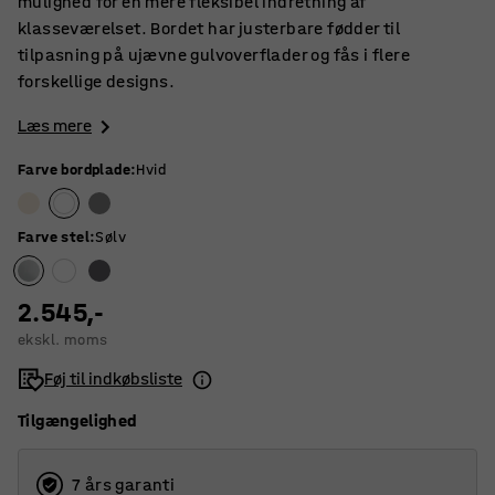
mulighed for en mere fleksibel indretning af
klasseværelset. Bordet har justerbare fødder til
tilpasning på ujævne gulvoverflader og fås i flere
forskellige designs.
Læs mere
Farve bordplade
:
Hvid
Farve stel
:
Sølv
2.545,-
ekskl. moms
Føj til indkøbsliste
Tilgængelighed
7 års garanti