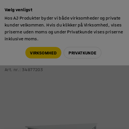
14 dages returret
Vælg venligst
Hos AJ Produkter byder vi både virksomheder og private
kunder velkommen. Hvis du klikker på Virksomhed, vises
priserne uden moms og under Privatkunde vises priserne
inklusive moms.
Skoleborde, fast højde
Trapezformede skoleborde
VIRKSOMHED
PRIVATKUNDE
Bord SONITUS TRAPETS
1400x700x720 mm, hvid højtrykslaminat, alu grå
Art. nr.
:
34877203