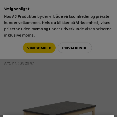
14 dages returret
Vælg venligst
Hos AJ Produkter byder vi både virksomheder og private
kunder velkommen. Hvis du klikker på Virksomhed, vises
priserne uden moms og under Privatkunde vises priserne
inklusive moms.
Borde
Kantineborde
VIRKSOMHED
PRIVATKUNDE
Bord DECIBEL
1200x700xH720 mm
Art. nr.
:
352947