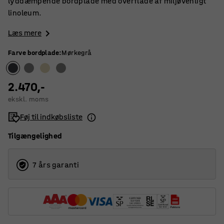
lyddæmpende bordplade med overflade af miljøvenligt
linoleum.
Læs mere
Farve bordplade
:
Mørkegrå
2.470,-
ekskl. moms
Føj til indkøbsliste
Tilgængelighed
7 års garanti