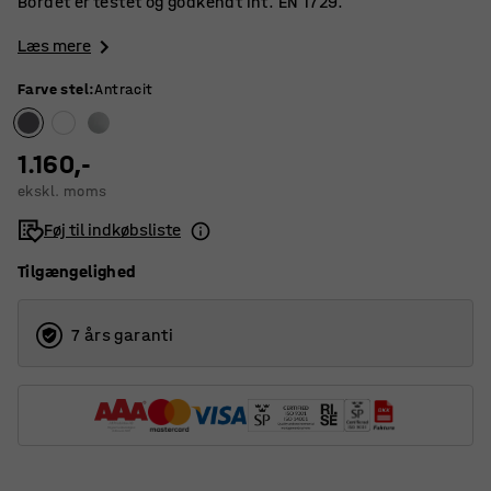
Bordet er testet og godkendt iht. EN 1729.
Læs mere
Farve stel
:
Antracit
1.160,-
ekskl. moms
Føj til indkøbsliste
Tilgængelighed
7 års garanti