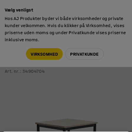
14 dages returret
Vælg venligst
Hos AJ Produkter byder vi både virksomheder og private
kunder velkommen. Hvis du klikker på Virksomhed, vises
priserne uden moms og under Privatkunde vises priserne
inklusive moms.
Skoleborde, fast højde
Rektangulære skoleborde
VIRKSOMHED
PRIVATKUNDE
Bord BORÅS PLUS
700x600x760 mm, askelaminat, antracitgrå
Art. nr.
:
34904704