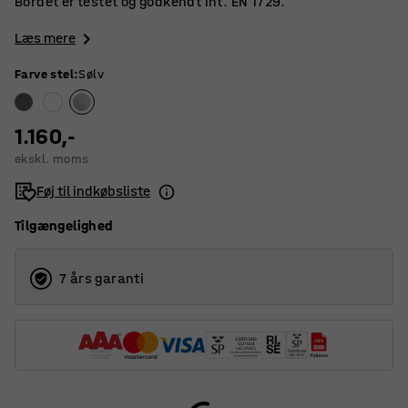
Bordet er testet og godkendt iht. EN 1729.
Læs mere
Farve stel
:
Sølv
1.160,-
ekskl. moms
Føj til indkøbsliste
Tilgængelighed
7 års garanti