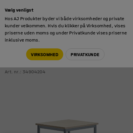
14 dages returret
Vælg venligst
Hos AJ Produkter byder vi både virksomheder og private
kunder velkommen. Hvis du klikker på Virksomhed, vises
priserne uden moms og under Privatkunde vises priserne
inklusive moms.
Skoleborde, fast højde
Rektangulære skoleborde
VIRKSOMHED
PRIVATKUNDE
Bord BORÅS PLUS
700x600x760 mm, askelaminat, aluminiumsgrå
Art. nr.
:
34904204