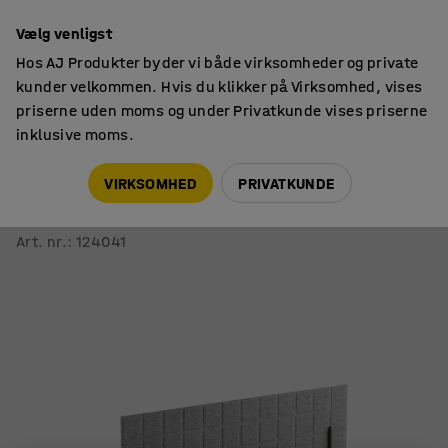
14 dages returret
Vælg venligst
Hos AJ Produkter byder vi både virksomheder og private
kunder velkommen. Hvis du klikker på Virksomhed, vises
priserne uden moms og under Privatkunde vises priserne
inklusive moms.
Lyddæmpning & afskærmning
Bordskærme
VIRKSOMHED
PRIVATKUNDE
Bordskærm SPLIT
1200x600 mm, lysegrå
Art. nr.
:
124041