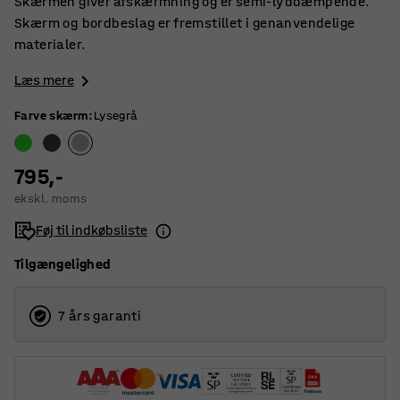
Skærmen giver afskærmning og er semi-lyddæmpende.
Skærm og bordbeslag er fremstillet i genanvendelige
materialer.
Læs mere
Farve skærm
:
Lysegrå
795,-
ekskl. moms
Føj til indkøbsliste
Tilgængelighed
7 års garanti