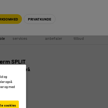
+45 5940 0999
info@ajprodukter.dk
IRKSOMHED
PRIVATKUNDE
Vores
Vi
Anmod om
ole
services
anbefaler
tilbud
ærm SPLIT
0 mm, lysegrå
4051
old og
eler også
gant design
amer og med
vate sfærer
ddæmpende
le cookies
m
:
Lysegrå