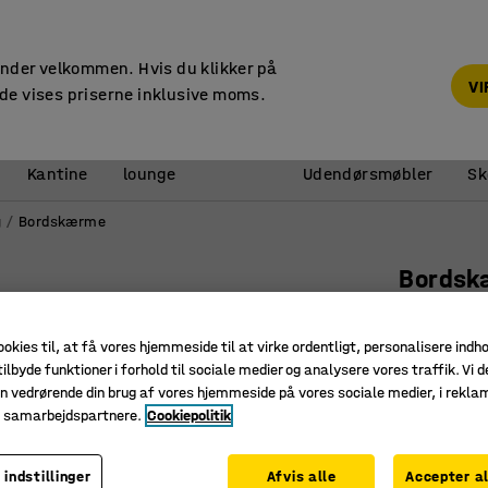
14 dages returret
Faktura til virksomheder
under velkommen. Hvis du klikker på
V
de vises priserne inklusive moms.
Reception &
Kantine
lounge
Udendørsmøbler
Sk
g
Bordskærme
Bordsk
1600x60
Art. nr.
:
12
ookies til, at få vores hjemmeside til at virke ordentligt, personalisere indh
ilbyde funktioner i forhold til sociale medier og analysere vores traffik. Vi d
Flot, ele
n vedrørende din brug af vores hjemmeside på vores sociale medier, i rekl
e samarbejdspartnere.
Cookiepolitik
Giver pri
Semi-ly
 indstillinger
Afvis alle
Accepter al
Farve skær