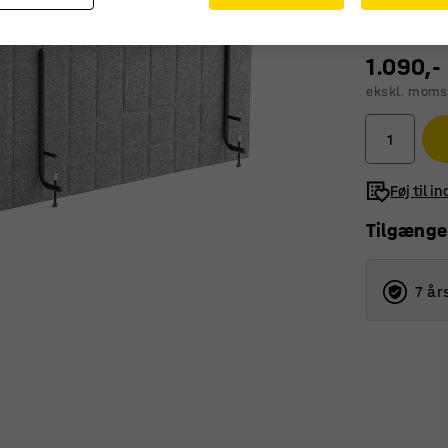
1.090,-
ekskl. moms
Føj til i
Tilgænge
7 år