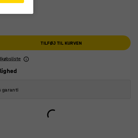
TILFØJ TIL KURVEN
ndkøbsliste
lighed
s garanti