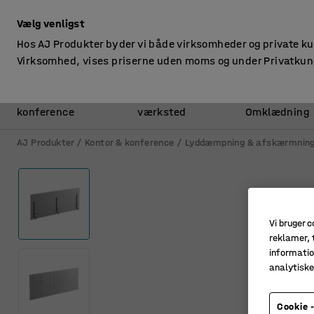
ekskl. moms
Vælg venligst
Hos AJ Produkter byder vi både virksomheder og private k
Virksomhed, vises priserne uden moms og under Privatkun
Kontor &
Lager &
konference
værksted
Omklædning
AJ Produkter
Kontor & konference
Lyddæmpning & afskærmnin
Vi bruger c
reklamer, t
informatio
analytisk
Cookie -