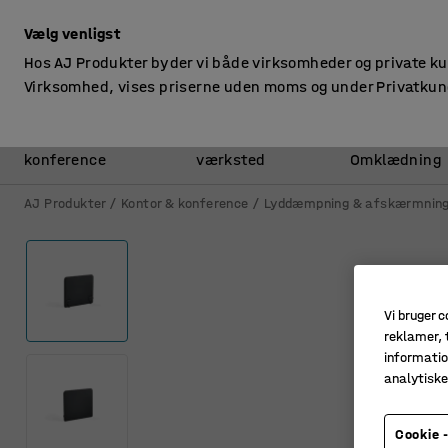
ekskl. moms
Vælg venligst
Hos AJ Produkter byder vi både virksomheder og private k
Virksomhed, vises priserne uden moms og under Privatkun
Kontor &
Lager &
konference
værksted
Omklædning
AJ Produkter
Kontor & konference
Lyddæmpning & afskærmnin
Vi bruger c
reklamer, t
informatio
analytisk
Cookie -