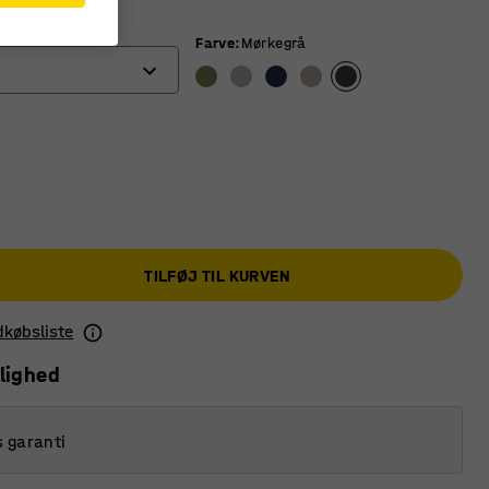
)
Farve
:
Mørkegrå
TILFØJ TIL KURVEN
ndkøbsliste
lighed
s garanti