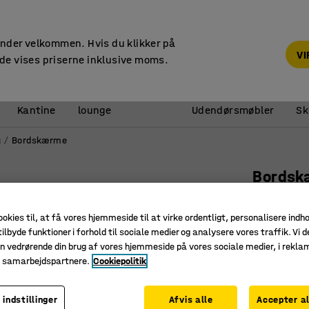
14 dages returret
under velkommen. Hvis du klikker på
V
de vises priserne inklusive moms.
Reception &
Kantine
lounge
Udendørsmøbler
Sk
g
Bordskærme
Bordsk
Inkl. so
ookies til, at få vores hjemmeside til at virke ordentligt, personalisere indh
mørkegr
ilbyde funktioner i forhold til sociale medier og analysere vores traffik. Vi d
Art. nr.
:
121
n vedrørende din brug af vores hjemmeside på vores sociale medier, i rekl
e samarbejdspartnere.
Cookiepolitik
Absorbere
Komplet i
 indstillinger
Afvis alle
Accepter al
Enkelt og