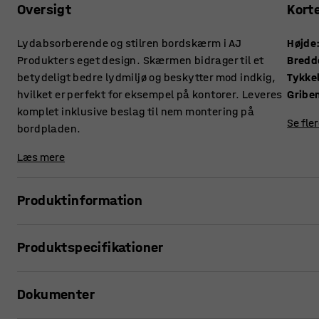
Oversigt
Kort
Lydabsorberende og stilren bordskærm i AJ
Højde
Produkters eget design. Skærmen bidrager til et
Bredd
betydeligt bedre lydmiljø og beskytter mod indkig,
Tykke
hvilket er perfekt for eksempel på kontorer. Leveres
Gribe
komplet inklusive beslag til nem montering på
Se fle
bordpladen.
Læs mere
Produktinformation
Disse stilrene bordskærme giver en rigtig god lydabsorberi
Produktspecifikationer
Skærmene er ideelle til at skabe rolige arbejdspladser og 
kontorlandskaber, hvor der er mange folk i bevægelse.
Højde
:
650
mm
Dokumenter
Bredde
:
800
mm
Bordskærmene kan suppleres med praktiske hylder (sælges 
Tykkelse
:
36
mm
pladsbesparende opbevaringsløsninger, for eksempel til ti