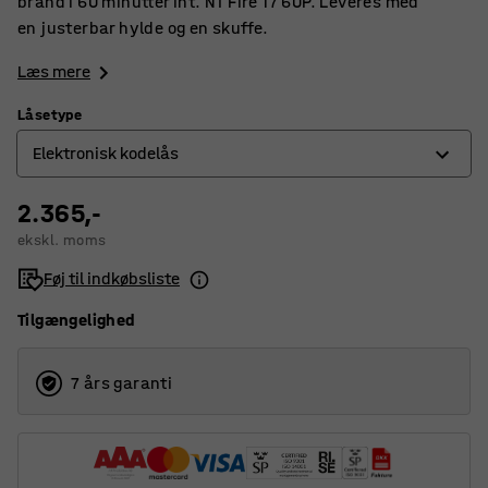
brand i 60 minutter iht. NT Fire 17 60P. Leveres med
en justerbar hylde og en skuffe.
Læs mere
Låsetype
Elektronisk kodelås
2.365,-
Elektronisk kodelås
ekskl. moms
Nøglelås
Føj til indkøbsliste
Tilgængelighed
7 års garanti