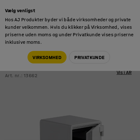
14 dages returret
Vælg venligst
Hos AJ Produkter byder vi både virksomheder og private
kunder velkommen. Hvis du klikker på Virksomhed, vises
priserne uden moms og under Privatkunde vises priserne
inklusive moms.
Værdiskabe
Brandklassificerede skabe
VIRKSOMHED
PRIVATKUNDE
Brandsikkert dokumentskab SHIELD
Kodelås, 535x410x445 mm
Vis i AR
Art. nr.
:
13662