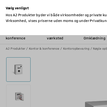
ekskl. moms
Vælg venligst
Hos AJ Produkter byder vi både virksomheder og private k
Virksomhed, vises priserne uden moms og under Privatkun
Kontor &
Lager &
konference
værksted
Omklædning
AJ Produkter
Kontor & konference
Kontoropbevaring
Nøgle op