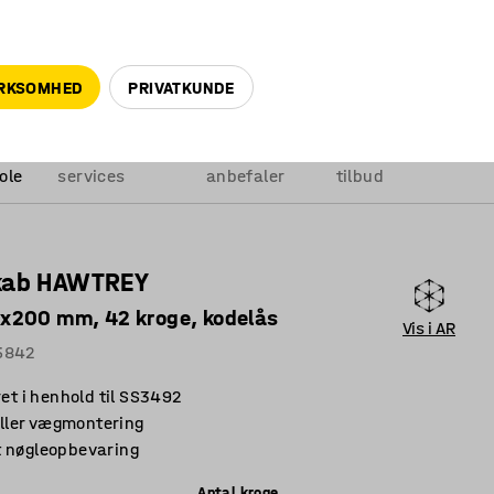
+45 5940 0999
info@ajprodukter.dk
IRKSOMHED
PRIVATKUNDE
Vores
Vi
Anmod om
ole
services
anbefaler
tilbud
kab HAWTREY
200 mm, 42 kroge, kodelås
Vis i AR
5842
ret i henhold til SS3492
 eller vægmontering
 nøgleopbevaring
Antal kroge