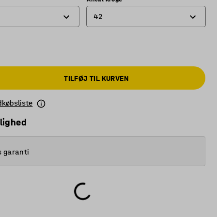
42
42
100
TILFØJ TIL KURVEN
140
372
ndkøbsliste
lighed
s garanti