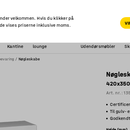
14 dages returret
under velkommen. Hvis du klikker på
V
de vises priserne inklusive moms.
Reception &
Kantine
lounge
Udendørsmøbler
Sk
bevaring
Nøgleskabe
Nøgles
420x350x
Art. nr.
:
13
Certifice
Til gulv-
Godkendt
Højde (mm)