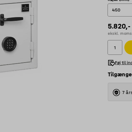
450
5.820,-
450
ekskl. moms
750
1250
1500
Føj til i
Tilgænge
7 år