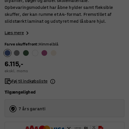
blyanter, bøger og andet skolemateriale.
Opbevaringsmodulet har åbne hylder samt fleksible
skuffer, der kan rumme et A4-format. Fremstillet af
slidstærkt laminat og udstyret med låsbare hjul.
Læs mere
Farve skuffefront
:
Himmelblå
6.115,-
ekskl. moms
Føj til indkøbsliste
Tilgængelighed
7 års garanti