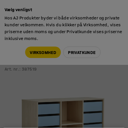
14 dages returret
Vælg venligst
Hos AJ Produkter byder vi både virksomheder og private
kunder velkommen. Hvis du klikker på Virksomhed, vises
priserne uden moms og under Privatkunde vises priserne
inklusive moms.
Elevopbevaring
Mobil elevopbevaring
VIRKSOMHED
PRIVATKUNDE
Elevopbevaring CASPER
12 skuffer, 3 rum, birk, himmelblå
Art. nr.
:
387519