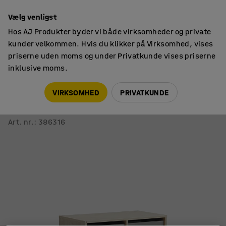
14 dages returret
Vælg venligst
Hos AJ Produkter byder vi både virksomheder og private
kunder velkommen. Hvis du klikker på Virksomhed, vises
priserne uden moms og under Privatkunde vises priserne
inklusive moms.
Elevopbevaring
Mobil elevopbevaring
VIRKSOMHED
PRIVATKUNDE
Elevopbevaring CASPER
6 skuffer, birk, grå
Art. nr.
:
386316