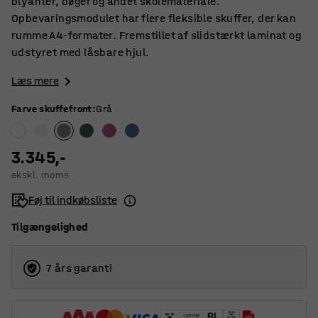
blyanter, bøger og andet skolemateriale.
Opbevaringsmodulet har flere fleksible skuffer, der kan
rumme A4-formater. Fremstillet af slidstærkt laminat og
udstyret med låsbare hjul.
Læs mere
Farve skuffefront
:
Grå
3.345,-
ekskl. moms
Føj til indkøbsliste
Tilgængelighed
7 års garanti