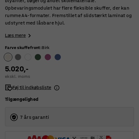
blyanter, bøger og andet skolemateriale.
Opbevaringsmodulet har flere fleksible skuffer, der kan
rumme A4-formater. Fremstillet af slidstærkt laminat og
udstyret med låsbare hjul.
Læs mere
Farve skuffefront
:
Birk
5.020,-
ekskl. moms
Føj til indkøbsliste
Tilgængelighed
7 års garanti