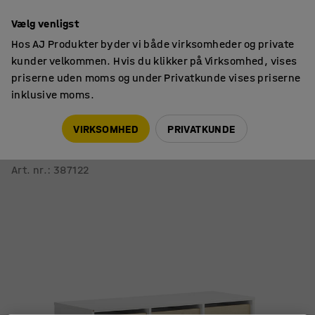
14 dages returret
Vælg venligst
Hos AJ Produkter byder vi både virksomheder og private
kunder velkommen. Hvis du klikker på Virksomhed, vises
priserne uden moms og under Privatkunde vises priserne
inklusive moms.
Elevopbevaring
Mobil elevopbevaring
VIRKSOMHED
PRIVATKUNDE
Elevopbevaring CASPER
12 skuffer, hvid, birk
Art. nr.
:
387122