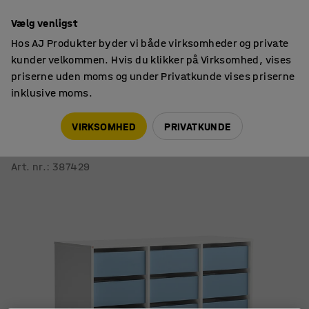
14 dages returret
Vælg venligst
Hos AJ Produkter byder vi både virksomheder og private
kunder velkommen. Hvis du klikker på Virksomhed, vises
priserne uden moms og under Privatkunde vises priserne
inklusive moms.
Elevopbevaring
Mobil elevopbevaring
VIRKSOMHED
PRIVATKUNDE
Elevopbevaring CASPER
18 skuffer, hvid, himmelblå
Art. nr.
:
387429