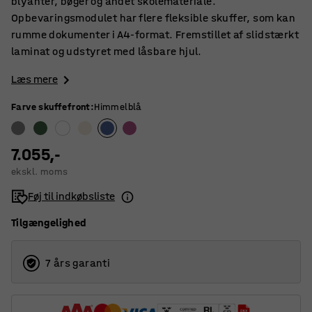
blyanter, bøger og andet skolemateriale.
Opbevaringsmodulet har flere fleksible skuffer, som kan
rumme dokumenter i A4-format. Fremstillet af slidstærkt
laminat og udstyret med låsbare hjul.
Læs mere
Farve skuffefront
:
Himmelblå
7.055,-
ekskl. moms
Føj til indkøbsliste
Tilgængelighed
7 års garanti