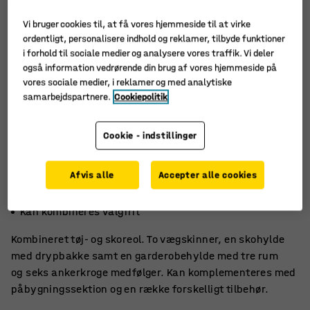
Vi bruger cookies til, at få vores hjemmeside til at virke
ordentligt, personalisere indhold og reklamer, tilbyde funktioner
i forhold til sociale medier og analysere vores traffik. Vi deler
også information vedrørende din brug af vores hjemmeside på
vores sociale medier, i reklamer og med analytiske
samarbejdspartnere.
Cookiepolitik
Cookie - indstillinger
Afvis alle
Accepter alle cookies
Skohylde med drypbakke
Garderobehylde med 3 rum
Kan kombineres valgfrit
Kombineret tøj- og skoreol. To vægskinner, en skohylde
med drypbakke samt en garderobehylde med tre rum
og seks ankerkroge medfølger. Kan komplementeres med
påbygningssektion og en række forskelligt tilbehør.