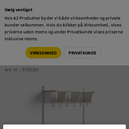
14 dages returret
Vælg venligst
Hos AJ Produkter byder vi både virksomheder og private
kunder velkommen. Hvis du klikker på Virksomhed, vises
priserne uden moms og under Privatkunde vises priserne
inklusive moms.
Tøjopbevaring
Garderobemoduler
VIRKSOMHED
PRIVATKUNDE
Garderobemodul JEPPE
3 rum, grundsektion, hvid/birk, 1790x900x300 mm
Art. nr.
:
3762221