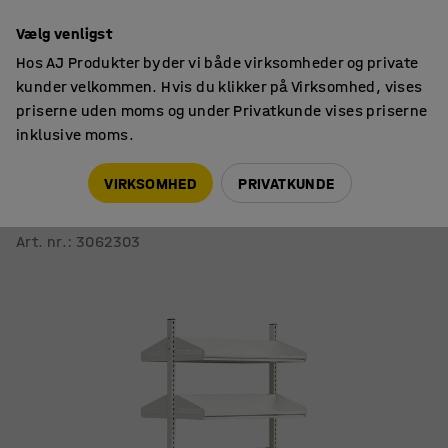
14 dages returret
Vælg venligst
Hos AJ Produkter byder vi både virksomheder og private
kunder velkommen. Hvis du klikker på Virksomhed, vises
priserne uden moms og under Privatkunde vises priserne
inklusive moms.
Tøjopbevaring
Skoreoler
VIRKSOMHED
PRIVATKUNDE
Garderobemodul ENTRY
Gulvelement, 10 skohylder, 1800x900x600 mm, hvid
Art. nr.
:
3062303