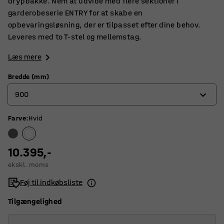
drypbakke. Nem at udvide med flere sektioner i
garderobeserie ENTRY for at skabe en
opbevaringsløsning, der er tilpasset efter dine behov.
Leveres med to T-stel og mellemstag.
Læs mere
Bredde (mm)
900
Farve
:
Hvid
600
900
10.395,-
ekskl. moms
Føj til indkøbsliste
Tilgængelighed