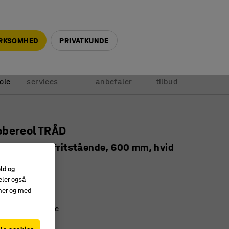
+45 5940 0999
info@ajprodukter.dk
IRKSOMHED
PRIVATKUNDE
Vores
Vi
Anmod om
ole
services
anbefaler
tilbud
obereol TRÅD
gssektion, fritstående, 600 mm, hvid
8375
old og
eler også
ehylde
amer og med
ger
 med drypbakke