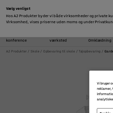
ekskl. moms
Vælg venligst
Hos AJ Produkter byder vi både virksomheder og private k
Virksomhed, vises priserne uden moms og under Privatkun
Kontor &
Lager &
konference
værksted
Omklædning
AJ Produkter
Skole
Opbevaring til skole
Tøjopbevaring
Gard
Vi bruger c
reklamer, t
informatio
analytisk