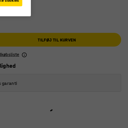
le cookies
TILFØJ TIL KURVEN
ndkøbsliste
lighed
s garanti