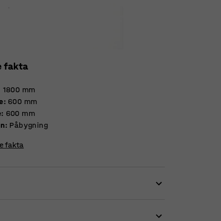
e fakta
:
1800
mm
e
:
600
mm
e
:
600
mm
on
:
Påbygning
re fakta
roberummet eller entréen bliver det nemmere
RÅD er en stilren opbevaringsserie, som gør det