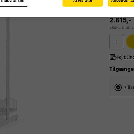
 indstillinger
Afvis alle
Accepter al
2.615,-
ekskl. moms
Føj til i
Tilgænge
7 år