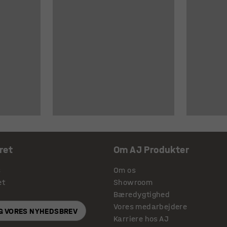
ret
Om AJ Produkter
s
Om os
et
Showroom
Bæredygtighed
Vores medarbejdere
IG VORES NYHEDSBREV
Karriere hos AJ