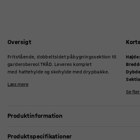
Oversigt
Kort
Fritstående, dobbeltsidet påbygningssektion til
Højde
garderobereol TRÅD. Leveres komplet
Bredd
med hattehylde og skohylde med drypbakke.
Dybd
Sekti
Læs mere
Se fle
Produktinformation
Med lettilgængelige, praktiske opbevaringsmøbler i garde
Produktspecifikationer
for alle at holde styr på overtøj og fodtøj. Garderobereol T