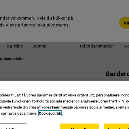
14 dages returret
under velkommen. Hvis du klikker på
V
de vises priserne inklusive moms.
Reception &
Kantine
lounge
Udendørsmøbler
Sk
erobemoduler
Garder
Påbygnin
Art. nr.
:
37
ookies til, at få vores hjemmeside til at virke ordentligt, personalisere indh
ilbyde funktioner i forhold til sociale medier og analysere vores traffik. Vi d
Med hatt
n vedrørende din brug af vores hjemmeside på vores sociale medier, i rekl
Inkl. kna
e samarbejdspartnere.
Cookiepolitik
Skohylde
Farve
:
Hvid