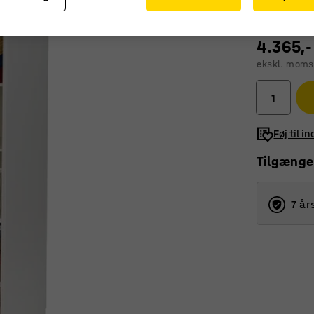
4.365,-
ekskl. moms
Føj til i
Tilgænge
7 år