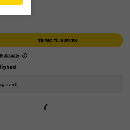
TILFØJ TIL KURVEN
ndkøbsliste
lighed
s garanti