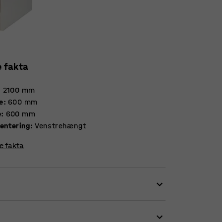
e fakta
:
2100
mm
e
:
600
mm
e
:
600
mm
ientering
:
Venstrehængt
re fakta
fleste miljøer. Den byder på organiseret
emstillet af laminat, som både er slidstærkt og