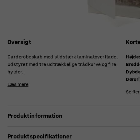
Oversigt
Kort
Garderobeskab med slidstærk laminatoverflade.
Højde
Udstyret med tre udtrækkelige trådkurve og fire
Bredd
hylder.
Dybd
Døror
Læs mere
Se fle
Produktinformation
Et praktisk og rummeligt garderobeskab gør stor nytte i de 
Produktspecifikationer
opbevaring af f.eks. tøj og tekstiler. Denne garderobe er fr