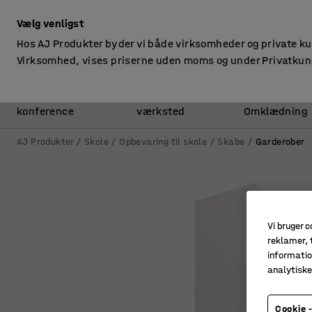
ekskl. moms
Vælg venligst
Hos AJ Produkter byder vi både virksomheder og private k
Virksomhed, vises priserne uden moms og under Privatkun
Kontor &
Lager &
konference
værksted
Omklædning
AJ Produkter
Skole
Opbevaring til skole
Skabe
Garderober
Vi bruger c
reklamer, t
informatio
analytisk
Cookie -