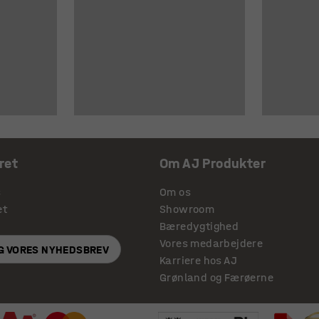
ret
Om AJ Produkter
s
Om os
et
Showroom
Bæredygtighed
Vores medarbejdere
IG VORES NYHEDSBREV
Karriere hos AJ
Grønland og Færøerne