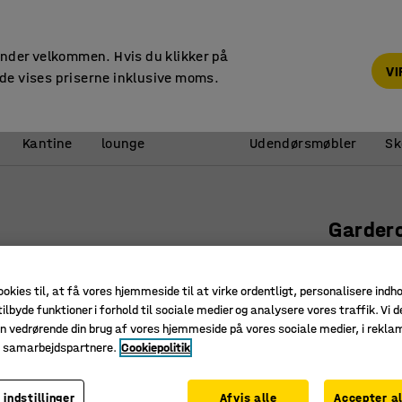
14 dages returret
under velkommen. Hvis du klikker på
V
de vises priserne inklusive moms.
Reception &
Kantine
lounge
Udendørsmøbler
Sk
Garder
Venstreh
Art. nr.
:
37
ookies til, at få vores hjemmeside til at virke ordentligt, personalisere indh
ilbyde funktioner i forhold til sociale medier og analysere vores traffik. Vi d
3 trådku
n vedrørende din brug af vores hjemmeside på vores sociale medier, i rekl
4 hylder
e samarbejdspartnere.
Cookiepolitik
Valgfri d
 indstillinger
Afvis alle
Accepter al
Farve dør
:
Hv