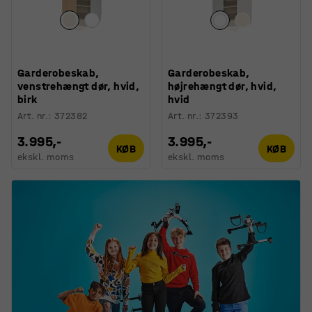
Garderobeskab,
Garderobeskab,
venstrehængt dør, hvid,
højrehængt dør, hvid,
birk
hvid
Art. nr.
:
372382
Art. nr.
:
372393
3.995,-
3.995,-
KØB
KØB
ekskl. moms
ekskl. moms