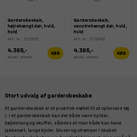
Garderobeskab,
Garderobeskab,
højrehængt dør, hvid,
venstrehængt dør, hvid,
hvid
hvid
Art. nr.
:
372353
Art. nr.
:
372343
4.365,-
4.365,-
KØB
KØB
ekskl. moms
ekskl. moms
Stort udvalg af garderobeskabe
Et garderobeskab er et praktisk møbel til at opbevare tøj
i. I et garderobeskab kan der både være hylder,
bøjlestang og skuffer, således at man både kan have
jakkesæt, lange kjoler, bluser og strømper i skabet.