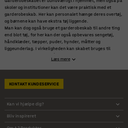
Garderobeskabet er uundværligt i hjemmet, men også på
skoler og institutioner kan det være praktisk med et
garderobeskab. Her kan personalet hænge deres overtøj,
og børnene kan have ekstra tøj liggende.
Man kan dog også bruge et garderobeskab til andre ting
end blot tøj, for her kan der også opbevares sengetøj,
håndklæder, tæpper, puder, hynder, måtter og
liggeunderlag. I virkeligheden kan skabet bruges til
mange ting, men er altså særligt velegnet til tøj.
Læs mere
Billige garderobeskabe med hylder
Hvis du er på udkig efter et garderobeskab med hylder,
behøver du ikke lede længere, for hos AJ Produkter finder
KONTAKT KUNDESERVICE
du et bredt udvalg af billige garderobeskabe til brug i
skolen, institutionen, dagplejen eller SFO’en.
Kan vi hjælpe dig?
I flere af vores skabe kan hylderne justeres, så man på
den måde kan skræddersy sit garderobeskab til lige
Bliv inspireret
præcis det behov, man måtte have. Det er praktisk, for
da kan man få plads til mange forskellige størrelser af
Om AJ Produkter