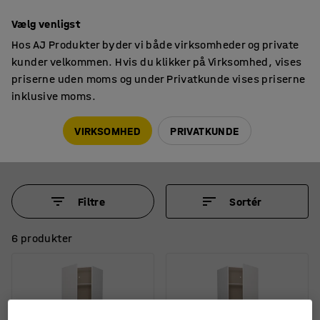
14 dages returret
Vælg venligst
Hos AJ Produkter byder vi både virksomheder og private
kunder velkommen. Hvis du klikker på Virksomhed, vises
priserne uden moms og under Privatkunde vises priserne
inklusive moms.
Skabe
Garderober
Garderobeskabe
VIRKSOMHED
PRIVATKUNDE
Filtre
Sortér
6 produkter