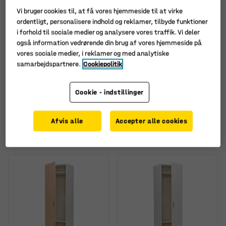
Vi bruger cookies til, at få vores hjemmeside til at virke
ordentligt, personalisere indhold og reklamer, tilbyde funktioner
i forhold til sociale medier og analysere vores traffik. Vi deler
også information vedrørende din brug af vores hjemmeside på
vores sociale medier, i reklamer og med analytiske
samarbejdspartnere.
Cookiepolitik
Garderobeskab,
Garderobeskab,
venstrehængt dør, hvid,
højrehængt dør, hvid,
Cookie - indstillinger
hvid
hvid
Art. nr.
:
372363
Art. nr.
:
372373
Afvis alle
Accepter alle cookies
3.995,-
3.995,-
KØB
KØB
ekskl. moms
ekskl. moms