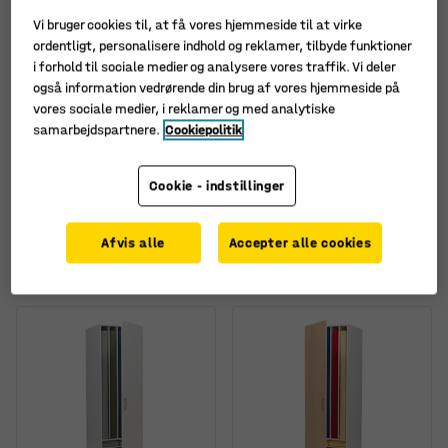
Vi bruger cookies til, at få vores hjemmeside til at virke
ordentligt, personalisere indhold og reklamer, tilbyde funktioner
i forhold til sociale medier og analysere vores traffik. Vi deler
også information vedrørende din brug af vores hjemmeside på
vores sociale medier, i reklamer og med analytiske
samarbejdspartnere.
Cookiepolitik
Madrasskab,
Madrasskab,
venstrehængt dør, hvid,
højrehængt dør, hvid,
Cookie - indstillinger
hvid
birk
Art. nr.
:
372323
Art. nr.
:
372332
Afvis alle
Accepter alle cookies
4.365,-
4.365,-
KØB
KØB
ekskl. moms
ekskl. moms