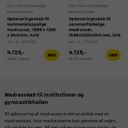
Fås i flere forskellige
Fås i flere forskellige
kombinationer
kombinationer
Opbevaringsskab til
Opbevaringsskab til
sammenklappelige
sammenfoldelige
madrasser, 1585 x 1200
madrasser,
x 340 mm, hvid
1585x1200x340 mm, birk
Art. nr.
:
372303
Art. nr.
:
372302
4.725,-
4.725,-
KØB
KØB
ekskl. moms
ekskl. moms
Madrasskab til institutioner og
gymnastikhallen
Til opbevaring af madrasser er det praktisk med et
madrasskab, hvor madrasserne kan gemmes af vejen,
når de ikke bruges. På den måde sparer man plads, og