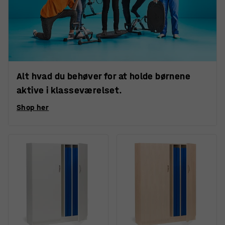
Alt hvad du behøver for at holde børnene
aktive i klasseværelset.
Shop her