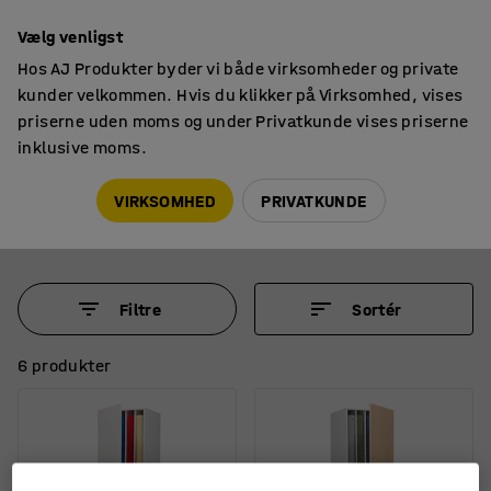
14 dages returret
Vælg venligst
Hos AJ Produkter byder vi både virksomheder og private
kunder velkommen. Hvis du klikker på Virksomhed, vises
priserne uden moms og under Privatkunde vises priserne
inklusive moms.
Skabe
Madrasskabe
Madrasskabe
VIRKSOMHED
PRIVATKUNDE
Filtre
Sortér
6 produkter