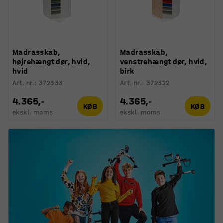
Madrasskab,
Madrasskab,
højrehængt dør, hvid,
venstrehængt dør, hvid,
hvid
birk
Art. nr.
:
372333
Art. nr.
:
372322
4.365,-
4.365,-
KØB
KØB
ekskl. moms
ekskl. moms