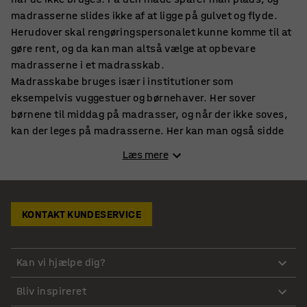
madrasserne slides ikke af at ligge på gulvet og flyde.
Herudover skal rengøringspersonalet kunne komme til at
gøre rent, og da kan man altså vælge at opbevare
madrasserne i et madrasskab.
Madrasskabe bruges især i institutioner som
eksempelvis vuggestuer og børnehaver. Her sover
børnene til middag på madrasser, og når der ikke soves,
kan der leges på madrasserne. Her kan man også sidde
rart og få læst en historie, se dukketeater eller synge
Læs mere
sange. Når madrasserne ikke bruges, skal der være plads
på gulvet til at lege med biler, bygge med klodser og en
mængde andre ting, og da kan man sætte madrasserne
på plads i et madrasskab, så de er af vejen.
KONTAKT KUNDESERVICE
Også i gymnastikhallen er der behov for opbevaring af
madrasser, og også her kan det derfor være aktuelt med
et eller flere madrasskabe til opbevaring af madrasser.
Kan vi hjælpe dig?
Madrasskabet kan man placere i gymnastiksalens
Bliv inspireret
redskabsrum, hvor også gymnastikredskaber som