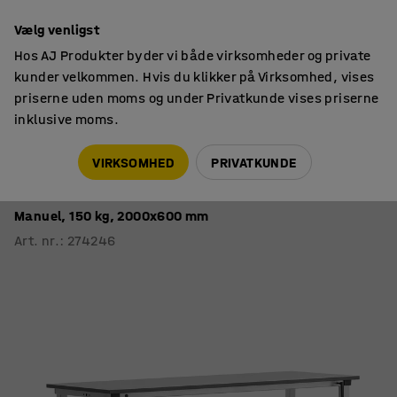
14 dages returret
Vælg venligst
Hos AJ Produkter byder vi både virksomheder og private
kunder velkommen. Hvis du klikker på Virksomhed, vises
priserne uden moms og under Privatkunde vises priserne
inklusive moms.
Arbejdsborde
Hæve sænke arbejdsborde manuel
VIRKSOMHED
PRIVATKUNDE
Hæve sænke arbejdsbord MOTION +
underhylde
Manuel, 150 kg, 2000x600 mm
Art. nr.
:
274246