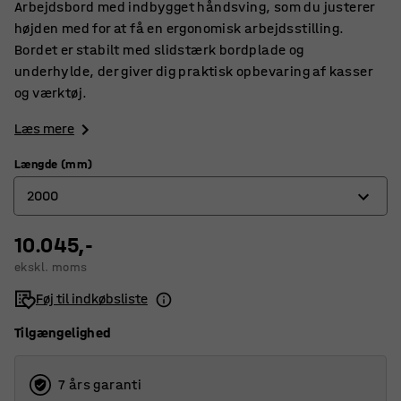
Arbejdsbord med indbygget håndsving, som du justerer
højden med for at få en ergonomisk arbejdsstilling.
Bordet er stabilt med slidstærk bordplade og
underhylde, der giver dig praktisk opbevaring af kasser
og værktøj.
Læs mere
Længde (mm)
2000
10.045,-
1200
ekskl. moms
1500
Føj til indkøbsliste
2000
Tilgængelighed
7 års garanti