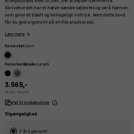
arbejdsplads eller til den, der arbejder hjemmefra.
Skrivebordet har et hæve sænke søjlestel og skrå hjørner,
som giver et blødt og behageligt indtryk. Med dette bord
får du god ergonomi på et lille pladsareal.
Læs mere
Farve stel
:
Sort
Farve bordplade
:
Lergrå
3.565,-
ekskl. moms
Føj til indkøbsliste
Tilgængelighed
7 års garanti