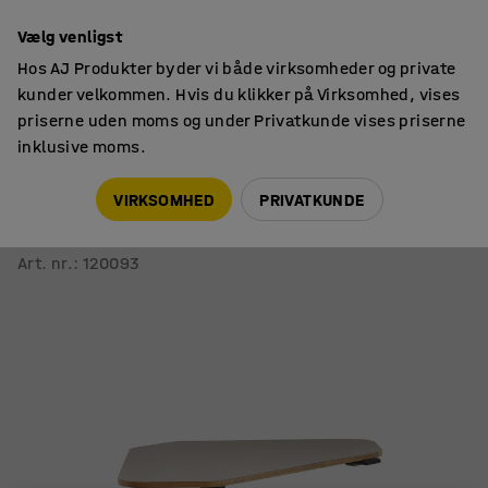
14 dages returret
Vælg venligst
Hos AJ Produkter byder vi både virksomheder og private
kunder velkommen. Hvis du klikker på Virksomhed, vises
priserne uden moms og under Privatkunde vises priserne
inklusive moms.
Skriveborde
Hæve sænkeborde
VIRKSOMHED
PRIVATKUNDE
Hæve sænke hjørneskrivebord NOVUS
1200x750 mm, sort stel, lergrå bordplade
Art. nr.
:
120093