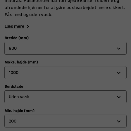
madras. Puslebordet har forhøjede kanter i siderne og
afrundede hjørner for at gøre puslearbejdet mere sikkert.
Fås med og uden vask.
Læs mere
Bredde (mm)
800
Maks. højde (mm)
800
1000
1400
Bordplade
1000
Uden vask
1150
Min. højde (mm)
Med vask højre
200
Med vask venstre