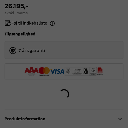
Uden vask
26.195,-
200
ekskl. moms
360
Føj til indkøbsliste
Tilgængelighed
7 års garanti
Produktinformation