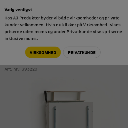
14 dages returret
Vælg venligst
Hos AJ Produkter byder vi både virksomheder og private
kunder velkommen. Hvis du klikker på Virksomhed, vises
priserne uden moms og under Privatkunde vises priserne
inklusive moms.
Borde
Pusleborde
VIRKSOMHED
PRIVATKUNDE
Hæve sænke puslebord NEIL
Vægmonteret, uden vask, 800x800 mm
Art. nr.
:
393220