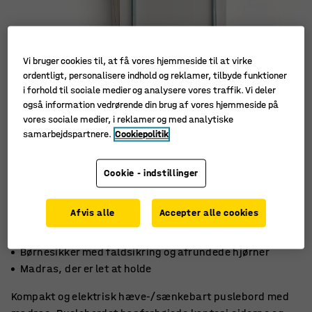
Vi bruger cookies til, at få vores hjemmeside til at virke
ordentligt, personalisere indhold og reklamer, tilbyde funktioner
i forhold til sociale medier og analysere vores traffik. Vi deler
også information vedrørende din brug af vores hjemmeside på
vores sociale medier, i reklamer og med analytiske
samarbejdspartnere.
Cookiepolitik
Cookie - indstillinger
Afvis alle
Accepter alle cookies
Hæve sænkbart
Børnesikker med faldsikring og afrundede hjørner
Madras, der er let at holde
Kompakt og elektrisk hæve-/sænkebart puslebord med