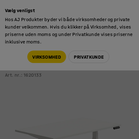
14 dages returret
Vælg venligst
Hos AJ Produkter byder vi både virksomheder og private
kunder velkommen. Hvis du klikker på Virksomhed, vises
priserne uden moms og under Privatkunde vises priserne
inklusive moms.
Skriveborde
Hæve sænkeborde
VIRKSOMHED
PRIVATKUNDE
Hæve sænkebord QBUS
1400x800 mm, hvidt stel, hvid
Art. nr.
:
1620133