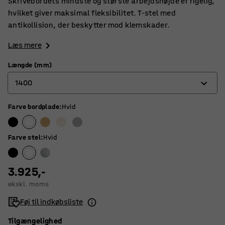
Skrivebordets mindste og største arbejdshøjde er rigelig,
hvilket giver maksimal fleksibilitet. T-stel med
antikollision, der beskytter mod klemskader.
Læs mere
Længde (mm)
1400
Farve bordplade
:
Hvid
1200
1400
Farve stel
:
Hvid
1600
1800
3.925,-
ekskl. moms
Føj til indkøbsliste
Tilgængelighed