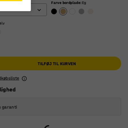
Farve bordplade
:
Eg
ølv
TILFØJ TIL KURVEN
ndkøbsliste
lighed
s garanti