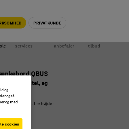
+45 5940 0999
info@ajprodukter.dk
IRKSOMHED
PRIVATKUNDE
Vores
Vi
Anmod om
ole
services
anbefaler
tilbud
ænkebord QBUS
 mm, sølv stel, eg
old og
20226
eler også
amer og med
esfunktion til tre højder
ejustering
ollision
le cookies
)