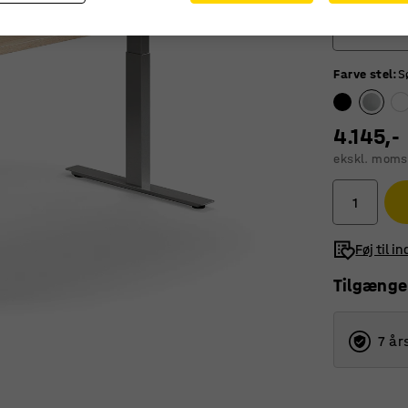
1600
Farve stel
:
S
1200
1400
4.145,-
1600
ekskl. moms
1800
Føj til i
Tilgænge
7 år