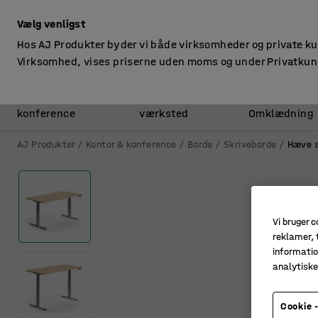
ekskl. moms
Vælg venligst
Hos AJ Produkter byder vi både virksomheder og private k
Virksomhed, vises priserne uden moms og under Privatkun
Kontor &
Lager &
konference
værksted
Omklædning
AJ Produkter
Kontor & konference
Borde
Skriveborde
Hæve 
Vi bruger c
reklamer, t
informatio
analytisk
Cookie -