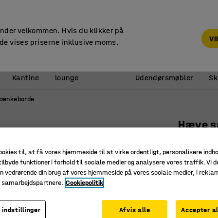
14 dages returret
under velkommen. Hvis du klikker på
V
de vises priserne inklusive moms.
Reception &
Kantine
lounge
Udendørsmøbler
Sk
sænkeborde
Hæve s
1600x800
ookies til, at få vores hjemmeside til at virke ordentligt, personalisere indh
Art. nr.
:
16
ilbyde funktioner i forhold til sociale medier og analysere vores traffik. Vi d
n vedrørende din brug af vores hjemmeside på vores sociale medier, i rekl
Hukommels
e samarbejdspartnere.
Cookiepolitik
Stor højd
Med antik
 indstillinger
Afvis alle
Accepter al
Længde (mm