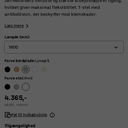
Skrivebordets mindste og største arbejdshøjde er rigelig,
hvilket giver maksimal fleksibilitet. T-stel med
antikollision, der beskytter mod klemskader.
Læs mere
Længde (mm)
1800
Farve bordplade
:
Lysegrå
1200
1400
Farve stel
:
Hvid
1600
1800
4.365,-
ekskl. moms
Føj til indkøbsliste
Tilgængelighed