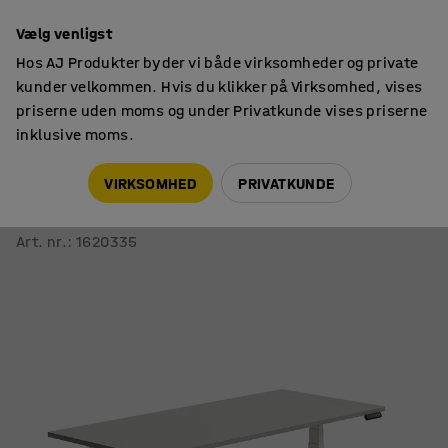
14 dages returret
Vælg venligst
Hos AJ Produkter byder vi både virksomheder og private
kunder velkommen. Hvis du klikker på Virksomhed, vises
priserne uden moms og under Privatkunde vises priserne
inklusive moms.
Skriveborde
Hæve sænkeborde
VIRKSOMHED
PRIVATKUNDE
Hæve sænkebord QBUS
1800x800 mm, hvidt stel, lysegrå
Art. nr.
:
1620335