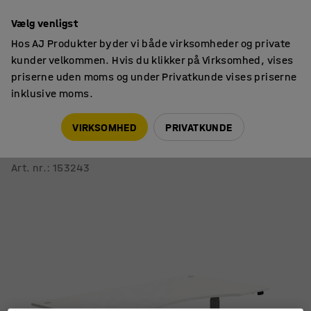
14 dages returret
Vælg venligst
Hos AJ Produkter byder vi både virksomheder og private
kunder velkommen. Hvis du klikker på Virksomhed, vises
priserne uden moms og under Privatkunde vises priserne
inklusive moms.
Skriveborde
Hæve sænkeborde
VIRKSOMHED
PRIVATKUNDE
Hæve sænkebord FLEXUS
Bølge, 2000x1000 mm, sølv stel, hvid
Art. nr.
:
153243