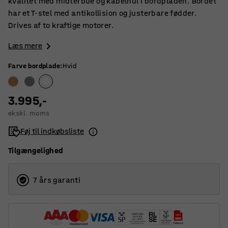
kvalitet med midterbue og kabelhul i bordpladen. Bordet
har et T-stel med antikollision og justerbare fødder.
Drives af to kraftige motorer.
Læs mere
Farve bordplade
:
Hvid
3.995,-
ekskl. moms
Føj til indkøbsliste
Tilgængelighed
7 års garanti