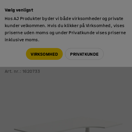
14 dages returret
Vælg venligst
Hos AJ Produkter byder vi både virksomheder og private
kunder velkommen. Hvis du klikker på Virksomhed, vises
priserne uden moms og under Privatkunde vises priserne
inklusive moms.
Skriveborde
Hæve sænkeborde
VIRKSOMHED
PRIVATKUNDE
Hæve sænkebord QBUS
Ergonomisk, 2000x1200 mm, hvidt stel, hvid
Art. nr.
:
1620733