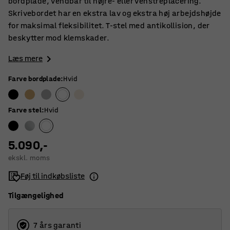
bordplade, vendbar til højre- eller venstreplacering.
Skrivebordet har en ekstra lav og ekstra høj arbejdshøjde
for maksimal fleksibilitet. T-stel med antikollision, der
beskytter mod klemskader.
Læs mere
Farve bordplade
:
Hvid
Farve stel
:
Hvid
5.090,-
ekskl. moms
Føj til indkøbsliste
Tilgængelighed
7 års garanti