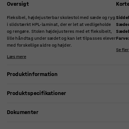
Oversigt
Kort
Fleksibel, højdejusterbar skolestol med sæde og ryg
Sidde
i slidstærkt HPL-laminat, der er let at vedligeholde
Sæde
og rengøre. Stolen højdejusteres med et fleksibelt,
Sæde
lille håndtag under sædet og kan let tilpasses elever
Farve
med forskellige aldre og højder.
Se fle
Læs mere
Produktinformation
I skoleverdenen tilbringer eleverne mange timer siddende. 
Produktspecifikationer
stole, der kan tilpasses for at opnå god ergonomi.
Siddehøjde
:
500-690
mm
LEGERE er en meget bekvem og stabil hæve sænke skolestol
Dokumenter
Sædedybde
:
390
mm
justeres let i højden med et håndtag, der drives af en gasp
Sædebredde
:
390
mm
kan bruge det, fordi der ikke kræves nogen videre kræfter.
Farve
:
Hvid
Udskriv produktside