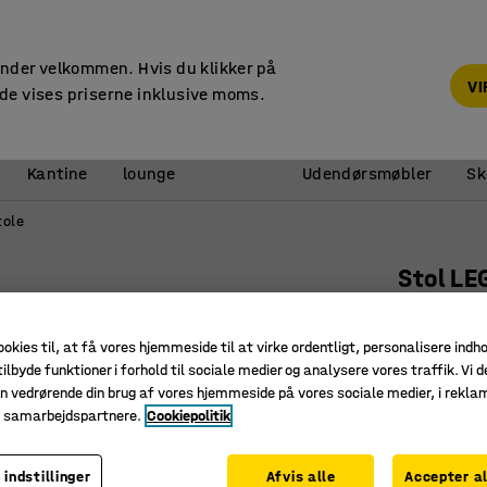
14 dages returret
under velkommen. Hvis du klikker på
V
de vises priserne inklusive moms.
Reception &
Kantine
lounge
Udendørsmøbler
Sk
tole
Stol LE
Højdejus
mm, hvi
ookies til, at få vores hjemmeside til at virke ordentligt, personalisere indh
ilbyde funktioner i forhold til sociale medier og analysere vores traffik. Vi d
Art. nr.
:
36
n vedrørende din brug af vores hjemmeside på vores sociale medier, i rekl
e samarbejdspartnere.
Cookiepolitik
Justerba
Fodring 
Stort sæ
 indstillinger
Afvis alle
Accepter al