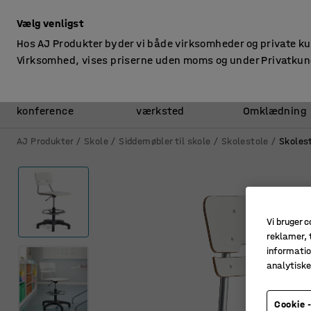
ekskl. moms
Vælg venligst
Hos AJ Produkter byder vi både virksomheder og private k
Virksomhed, vises priserne uden moms og under Privatkun
Kontor &
Lager &
konference
værksted
Omklædning
AJ Produkter
Skole
Siddemøbler til skole
Skolestole
Skoles
Vi bruger c
reklamer, t
informatio
analytisk
Cookie -