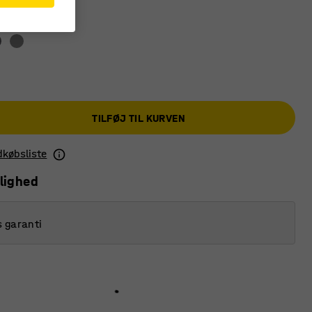
TILFØJ TIL KURVEN
ndkøbsliste
lighed
s garanti