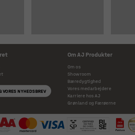
ret
Om AJ Produkter
s
Om os
et
Showroom
Bæredygtighed
Vores medarbejdere
IG VORES NYHEDSBREV
Karriere hos AJ
Grønland og Færøerne