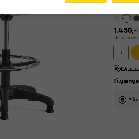
Farve
:
Hvid
1.450,-
ekskl. moms
Føj til i
Tilgænge
7 år