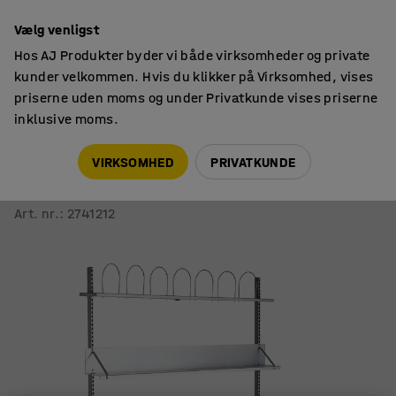
14 dages returret
Vælg venligst
Hos AJ Produkter byder vi både virksomheder og private
kunder velkommen. Hvis du klikker på Virksomhed, vises
priserne uden moms og under Privatkunde vises priserne
inklusive moms.
Pakkeborde
Pakkeborde med fast højde
VIRKSOMHED
PRIVATKUNDE
Pakkebord MOTION
2000x800 mm, inkl. overbygning
Art. nr.
:
2741212