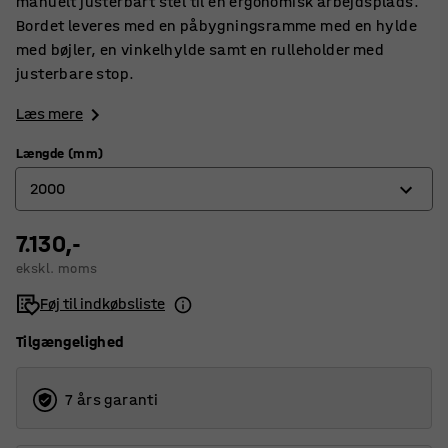
manuelt justerbart stel til en ergonomisk arbejdsplads.
Bordet leveres med en påbygningsramme med en hylde
med bøjler, en vinkelhylde samt en rulleholder med
justerbare stop.
Læs mere
Længde (mm)
2000
7.130,-
1500
ekskl. moms
2000
Føj til indkøbsliste
Tilgængelighed
7 års garanti