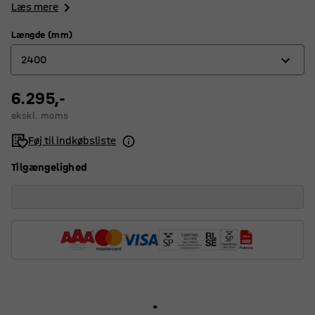
Læs mere
Længde (mm)
2400
6.295,-
1600
ekskl. moms
2000
Føj til indkøbsliste
2400
Tilgængelighed