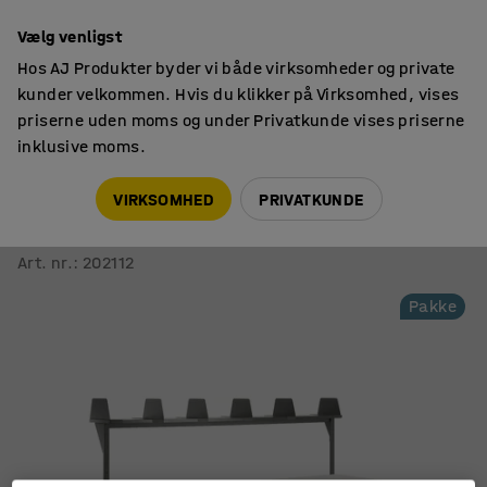
14 dages returret
Vælg venligst
Hos AJ Produkter byder vi både virksomheder og private
kunder velkommen. Hvis du klikker på Virksomhed, vises
priserne uden moms og under Privatkunde vises priserne
inklusive moms.
Pakkeborde
Pakkeborde med fast højde
VIRKSOMHED
PRIVATKUNDE
Komplet arbejdsbord Cargo
2400x750 mm, 3 skuffer, overhylde
Art. nr.
:
202112
Pakke