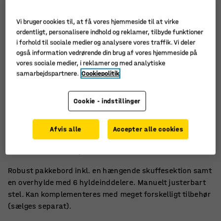
Vi bruger cookies til, at få vores hjemmeside til at virke
ordentligt, personalisere indhold og reklamer, tilbyde funktioner
i forhold til sociale medier og analysere vores traffik. Vi deler
også information vedrørende din brug af vores hjemmeside på
vores sociale medier, i reklamer og med analytiske
samarbejdspartnere.
Cookiepolitik
Cookie - indstillinger
Let tilgængelig opbevaring
Afvis alle
Accepter alle cookies
Skuffesektion og overhylde
Slidstærk laminatplade
Robust pakkebord inkl. en hængende skuffesektion samt
en overhylde med 6 hyldeinddelere. Manuelt justerbart
stel. Kan komplementeres med meget forskelligt tilbehør
(sælges separat).