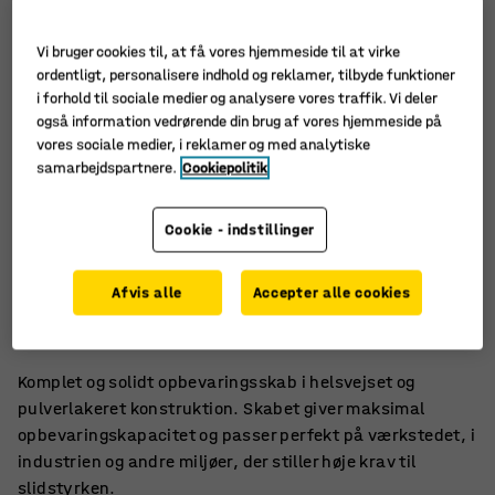
Vi bruger cookies til, at få vores hjemmeside til at virke
ordentligt, personalisere indhold og reklamer, tilbyde funktioner
i forhold til sociale medier og analysere vores traffik. Vi deler
også information vedrørende din brug af vores hjemmeside på
vores sociale medier, i reklamer og med analytiske
samarbejdspartnere.
Cookiepolitik
Cookie - indstillinger
Effektiv værktøjsopbevaring
Afvis alle
Accepter alle cookies
Helsvejset konstruktion
Seks flytbare hylder
Komplet og solidt opbevaringsskab i helsvejset og
pulverlakeret konstruktion. Skabet giver maksimal
opbevaringskapacitet og passer perfekt på værkstedet, i
industrien og andre miljøer, der stiller høje krav til
slidstyrken.