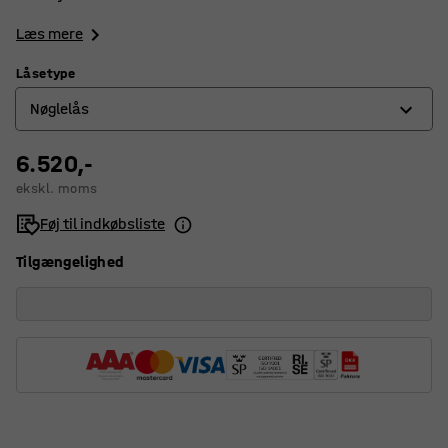
Læs mere
Låsetype
Nøglelås
6.520,-
Elektronisk kodelås
ekskl. moms
Nøglelås
Føj til indkøbsliste
Tilgængelighed