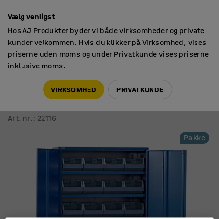
14 dages returret
Vælg venligst
Hos AJ Produkter byder vi både virksomheder og private
kunder velkommen. Hvis du klikker på Virksomhed, vises
priserne uden moms og under Privatkunde vises priserne
inklusive moms.
Skabe til værksted
Komplette værktøjsskabe
VIRKSOMHED
PRIVATKUNDE
Komplet opbevaringsskab Supply
Nøglelås, 6 hylder, 28 kasser, 1900x1020x500 mm, blå
Art. nr.
:
22116
Pakke