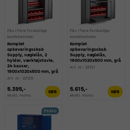
Fås i flere forskellige
Fås i flere forskellige
kombinationer
kombinationer
Komplet
Komplet
opbevaringsskab
opbevaringsskab
Supply, nøglelås, 2
Supply, nøglelås,
hylder, værktøjstavle,
1900x1020x500 mm, grå
24 kasser,
Art. nr.
:
22121
1900x1020x500 mm, grå
Art. nr.
:
22129
5.395,-
5.615,-
KØB
KØB
ekskl. moms
ekskl. moms
Pakke