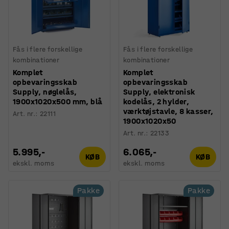
Fås i flere forskellige
Fås i flere forskellige
kombinationer
kombinationer
Komplet
Komplet
opbevaringsskab
opbevaringsskab
Supply, nøglelås,
Supply, elektronisk
1900x1020x500 mm, blå
kodelås, 2 hylder,
værktøjstavle, 8 kasser,
Art. nr.
:
22111
1900x1020x50
Art. nr.
:
22133
5.995,-
6.065,-
KØB
KØB
ekskl. moms
ekskl. moms
Pakke
Pakke