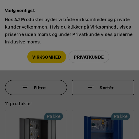
14 dages returret
Vælg venligst
Hos AJ Produkter byder vi både virksomheder og private
kunder velkommen. Hvis du klikker på Virksomhed, vises
priserne uden moms og under Privatkunde vises priserne
inklusive moms.
Skabe til værksted
Komplette værktøjsskabe
Komplette værktøjsskabe til værkstedet
VIRKSOMHED
PRIVATKUNDE
Filtre
Sortér
11 produkter
Pakke
Pakke