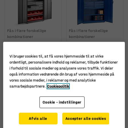
Fås i flere forskellige
Fås i flere forskellige
kombinationer
kombinationer
Komplet
Komplet
opbevaringsskab
opbevaringsskab
Supply, nøglelås, 2
Supply, nøglelås, 3
Vi bruger cookies til, at få vores hjemmeside til at virke
hylder, 6 skuffer, 8
hylder, 6 skuffer,
ordentligt, personalisere indhold og reklamer, tilbyde funktioner
kasser, 1900x1020x500
værktøjstavle,
i forhold til sociale medier og analysere vores traffik. Vi deler
mm, grå
1900x1020x500 mm, blå
også information vedrørende din brug af vores hjemmeside på
Art. nr.
:
22125
Art. nr.
:
22163
vores sociale medier, i reklamer og med analytiske
samarbejdspartnere.
Cookiepolitik
7.315,-
6.430,-
KØB
KØB
ekskl. moms
ekskl. moms
Cookie - indstillinger
Pakke
Pakke
Afvis alle
Accepter alle cookies