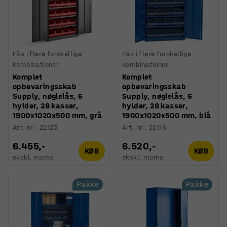
Fås i flere forskellige
Fås i flere forskellige
kombinationer
kombinationer
Komplet
Komplet
opbevaringsskab
opbevaringsskab
Supply, nøglelås, 6
Supply, nøglelås, 6
hylder, 28 kasser,
hylder, 28 kasser,
1900x1020x500 mm, grå
1900x1020x500 mm, blå
Art. nr.
:
22123
Art. nr.
:
22116
6.455,-
6.520,-
KØB
KØB
ekskl. moms
ekskl. moms
Pakke
Pakke