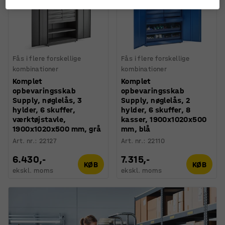
Fås i flere forskellige
Fås i flere forskellige
kombinationer
kombinationer
Komplet
Komplet
opbevaringsskab
opbevaringsskab
Supply, nøglelås, 3
Supply, nøglelås, 2
hylder, 6 skuffer,
hylder, 6 skuffer, 8
værktøjstavle,
kasser, 1900x1020x500
1900x1020x500 mm, grå
mm, blå
Art. nr.
:
22127
Art. nr.
:
22110
6.430,-
7.315,-
KØB
KØB
ekskl. moms
ekskl. moms