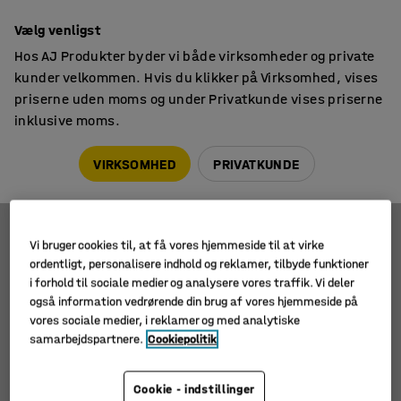
14 dages returret
Vælg venligst
Hos AJ Produkter byder vi både virksomheder og private
kunder velkommen. Hvis du klikker på Virksomhed, vises
priserne uden moms og under Privatkunde vises priserne
inklusive moms.
Skabe til værksted
Værktøjsskabe på hjul
Værktøjsskabe på hjul
VIRKSOMHED
PRIVATKUNDE
Vi bruger cookies til, at få vores hjemmeside til at virke
Filtre
Sortér
ordentligt, personalisere indhold og reklamer, tilbyde funktioner
i forhold til sociale medier og analysere vores traffik. Vi deler
2 produkter
også information vedrørende din brug af vores hjemmeside på
vores sociale medier, i reklamer og med analytiske
samarbejdspartnere.
Cookiepolitik
Cookie - indstillinger