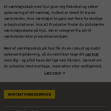
Et værktøjsskab med hjul giver dig fleksibel og sikker
opbevaring af dit værktøj, hvilket er ideelt til travle
værksteder, hvor værktøjet bruges ved flere forskellige
arbejdsstationer. Hos AJ Produkter finder du slidstærke
værkstøjsskabe på hjul, der er velegnet fra alt til
værksteder eller produktionsmiljøer.
Med et værktøjsskab på hjul får du en robust og mobil
opbevaringsløsning, så du nemt kan tage dit
værktøj
med dig – og altid have det lige ved hånden. Uanset om
du arbejder med montage, reparation eller vedligehold,
får du med en praktisk løsning, der øger både effektivitet
Læs mere
og orden i arbejdsdagen.
Vælg et mobilt værktøjsskab, der matcher dine
KONTAKT KUNDESERVICE
behov
Hos AJ Produkter finder du værkstøjsskabe på hjul, som