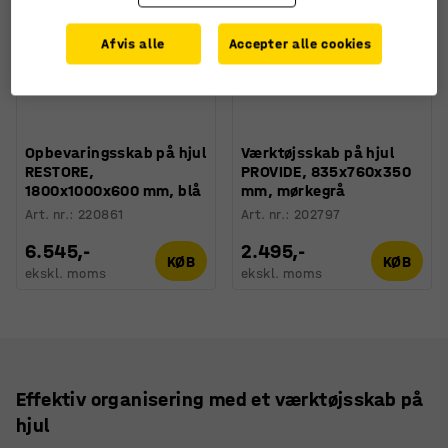
Afvis alle
Accepter alle cookies
Opbevaringsskab på hjul
Værktøjsskab på hjul
RESTORE,
PROVIDE, 835x760x350
1800x1000x600 mm, blå
mm, mørkegrå
Art. nr.
:
220861
Art. nr.
:
202797
6.545,-
2.495,-
KØB
KØB
ekskl. moms
ekskl. moms
Effektiv organisering med et værktøjsskab på
hjul