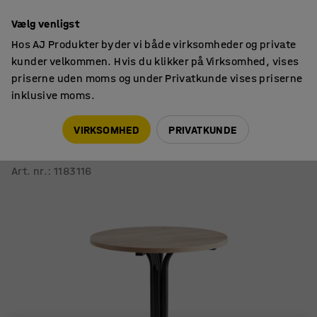
14 dages returret
Vælg venligst
Hos AJ Produkter byder vi både virksomheder og private
kunder velkommen. Hvis du klikker på Virksomhed, vises
priserne uden moms og under Privatkunde vises priserne
inklusive moms.
Borde
Barborde
VIRKSOMHED
PRIVATKUNDE
Bord VARIOUS
Ø700x900 mm, sort, eg
Art. nr.
:
1183116