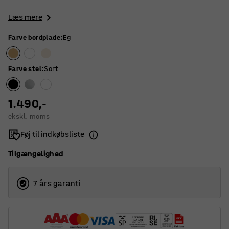
Læs mere
Farve bordplade
:
Eg
Farve stel
:
Sort
1.490,-
ekskl. moms
Føj til indkøbsliste
Tilgængelighed
7 års garanti