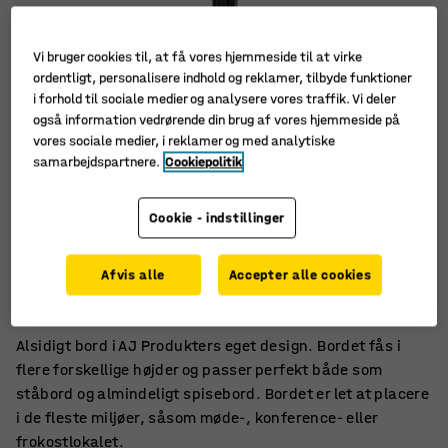
Vi bruger cookies til, at få vores hjemmeside til at virke
ordentligt, personalisere indhold og reklamer, tilbyde funktioner
i forhold til sociale medier og analysere vores traffik. Vi deler
også information vedrørende din brug af vores hjemmeside på
vores sociale medier, i reklamer og med analytiske
samarbejdspartnere.
Cookiepolitik
Cookie - indstillinger
Til møde, arbejde og spisning
Afvis alle
Accepter alle cookies
Let at placere
Enkelt og elegant
Alsidigt bord i AJ Produkters eget design. Bordet fås i
flere forskellige højder og passer perfekt både som
ståbord og almindeligt spisebord. Bordet er let at placere
i de fleste miljøer, såsom møde-, konference- eller
frokostlokalet.