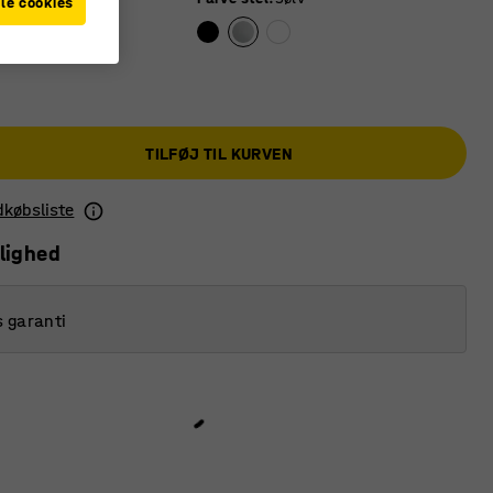
le cookies
TILFØJ TIL KURVEN
ndkøbsliste
lighed
s garanti