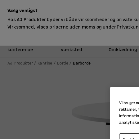
ekskl. moms
Vælg venligst
Hos AJ Produkter byder vi både virksomheder og private k
Virksomhed, vises priserne uden moms og under Privatkun
Kontor &
Lager &
konference
værksted
Omklædning
AJ Produkter
Kantine
Borde
Barborde
Vi bruger c
reklamer, t
informatio
analytisk