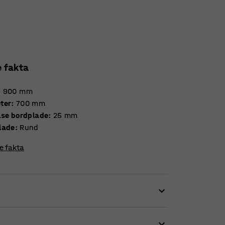
e fakta
:
900
mm
ter
:
700
mm
Tykkelse bordplade
:
25
mm
lade
:
Rund
re fakta
ver samme ensartede og stilrene udtryk.
 designet på stedet. Det praktiske bord er let