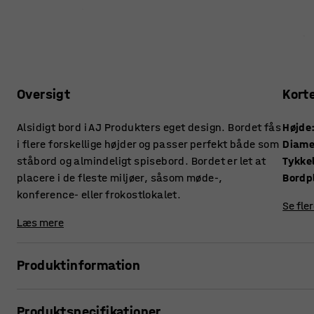
Oversigt
Kort
Alsidigt bord i AJ Produkters eget design. Bordet fås
Højde
i flere forskellige højder og passer perfekt både som
Diame
ståbord og almindeligt spisebord. Bordet er let at
placere i de fleste miljøer, såsom møde-,
Bordp
konference- eller frokostlokalet.
Se fle
Læs mere
Produktinformation
Skab en sammenhængende arbejdsplads, hvor hvert rum gi
Produktspecifikationer
Dette runde bord er helt unikt for AJ's sortiment, da det er