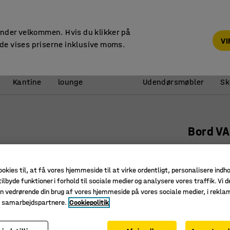
14 dages returret
under velkommen. Hvis du klikker på
V
de vises priserne inklusive moms.
Reception &
Kantine
lounge
Udendørsmøbler
Sk
Bord V
Ø700x900
Art. nr.
:
11
ookies til, at få vores hjemmeside til at virke ordentligt, personalisere indh
ilbyde funktioner i forhold til sociale medier og analysere vores traffik. Vi d
Til møde,
n vedrørende din brug af vores hjemmeside på vores sociale medier, i rekl
Let at pl
e samarbejdspartnere.
Cookiepolitik
Enkelt og
Farve bordp