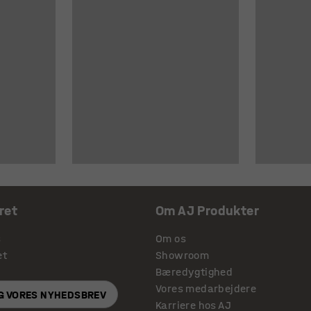
ret
Om AJ Produkter
s
Om os
et
Showroom
Bæredygtighed
Vores medarbejdere
IG VORES NYHEDSBREV
Karriere hos AJ