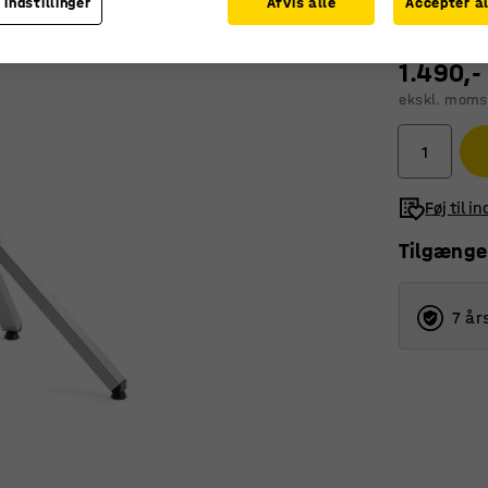
 indstillinger
Afvis alle
Accepter al
1.490,-
ekskl. moms
Føj til i
Tilgænge
7 år