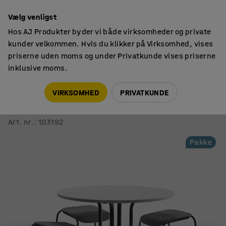
14 dages returret
Vælg venligst
Hos AJ Produkter byder vi både virksomheder og private
kunder velkommen. Hvis du klikker på Virksomhed, vises
priserne uden moms og under Privatkunde vises priserne
inklusive moms.
Konferenceborde
Konferencesæt
VIRKSOMHED
PRIVATKUNDE
Konferencegruppe Various + Attend
1 bord og 4 antracitgrå taburetter
Art. nr.
:
103192
Pakke