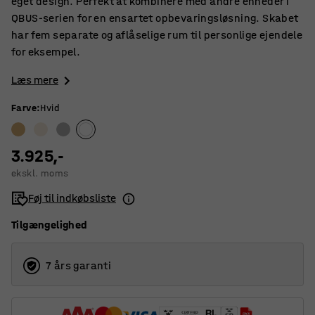
eget design. Perfekt at kombinere med andre enheder i
QBUS-serien for en ensartet opbevaringsløsning. Skabet
har fem separate og aflåselige rum til personlige ejendele
for eksempel.
Læs mere
Farve
:
Hvid
3.925,-
ekskl. moms
Føj til indkøbsliste
Tilgængelighed
7 års garanti