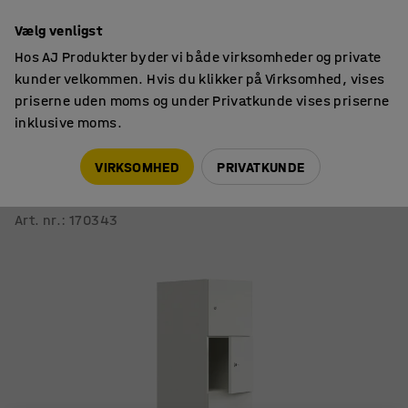
14 dages returret
Vælg venligst
Hos AJ Produkter byder vi både virksomheder og private
kunder velkommen. Hvis du klikker på Virksomhed, vises
priserne uden moms og under Privatkunde vises priserne
inklusive moms.
Personaleskabe
Smårumsskabe
VIRKSOMHED
PRIVATKUNDE
Opbevaringsskab QBUS
5 rum, sokkel, 2020x400x570 mm, hvid
Art. nr.
:
170343