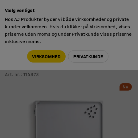
14 dages returret
Vælg venligst
Hos AJ Produkter byder vi både virksomheder og private
kunder velkommen. Hvis du klikker på Virksomhed, vises
priserne uden moms og under Privatkunde vises priserne
inklusive moms.
Informationstavler
Opslagsskabe
VIRKSOMHED
PRIVATKUNDE
Låsbart udstillingsskab FRANCES
Til indendørs brug, 1200x900 mm
Art. nr.
:
114973
Ny