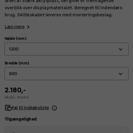
lavet af stærk akrylplast, der giver et fremragende
overblik over displaymaterialet. Beregnet til indendørs
brug. Skilteskabet leveres med monteringsbeslag.
Læs mere
Højde (mm)
1200
Bredde (mm)
600
900
900
1200
2.180,-
450
ekskl. moms
600
Føj til indkøbsliste
900
Tilgængelighed