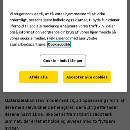
Vi bruger cookies til, at få vores hjemmeside til at virke
ordentligt, personalisere indhold og reklamer, tilbyde funktioner
i forhold til sociale medier og analysere vores traffik. Vi deler
også information vedrørende din brug af vores hjemmeside på
vores sociale medier, i reklamer og med analytiske
samarbejdspartnere.
Cookiepolitik
Cookie - indstillinger
Robust laminat
Afvis alle
Accepter alle cookies
Mærket med Möbelfakta
Selvlukkende hængsler
Materialeskab i lav model med skjult opbevaring i form af
døre med selvlukkende hængsler, der aldrig efterlader
dørene halvt åbne. Skabet er fremstillet i slidstærk
laminat, der er let at holde og leveres med to flytbare
hylder.