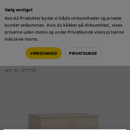
14 dages returret
Vælg venligst
Hos AJ Produkter byder vi både virksomheder og private
kunder velkommen. Hvis du klikker på Virksomhed, vises
priserne uden moms og under Privatkunde vises priserne
inklusive moms.
Skabe
Materialeskabe
VIRKSOMHED
PRIVATKUNDE
Materialeskab THEO
900x1000x470 mm, birk
Art. nr.
:
371712