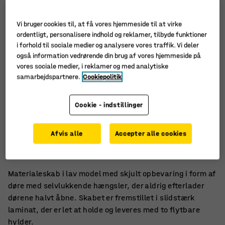
Vi bruger cookies til, at få vores hjemmeside til at virke
ordentligt, personalisere indhold og reklamer, tilbyde funktioner
i forhold til sociale medier og analysere vores traffik. Vi deler
også information vedrørende din brug af vores hjemmeside på
vores sociale medier, i reklamer og med analytiske
samarbejdspartnere.
Cookiepolitik
Cookie - indstillinger
Robust laminat
Afvis alle
Accepter alle cookies
Mærket med Möbelfakta
Selvlukkende hængsler
Materialeskab i lav model med skjult opbevaring i form af
døre med selvlukkende hængsler, der aldrig efterlader
dørene halvt åbne. Skabet er fremstillet i slidstærk
laminat, der er let at holde og leveres med to flytbare
hylder.