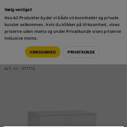
14 dages returret
Vælg venligst
Hos AJ Produkter byder vi både virksomheder og private
kunder velkommen. Hvis du klikker på Virksomhed, vises
priserne uden moms og under Privatkunde vises priserne
inklusive moms.
Skabe
Materialeskabe
VIRKSOMHED
PRIVATKUNDE
Materialeskab THEO
900x1000x470 mm, hvid
Art. nr.
:
371713