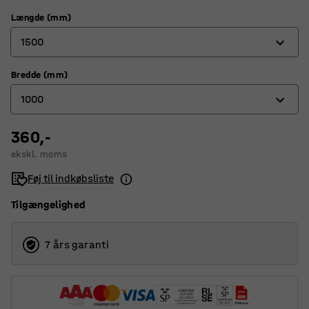
Længde (mm)
1500
Bredde (mm)
1500
1000
1900
360,-
1000
ekskl. moms
1330
Føj til indkøbsliste
Tilgængelighed
7 års garanti