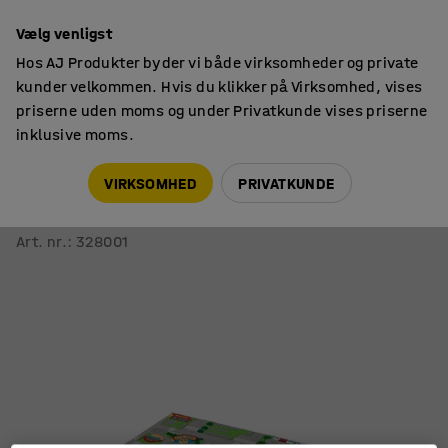
14 dages returret
Vælg venligst
Hos AJ Produkter byder vi både virksomheder og private
kunder velkommen. Hvis du klikker på Virksomhed, vises
priserne uden moms og under Privatkunde vises priserne
inklusive moms.
Måtter
Legetæpper
VIRKSOMHED
PRIVATKUNDE
Legemåtte CITY
1000x1500 mm
Art. nr.
:
328001