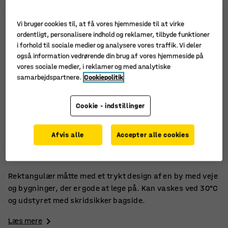
Vi bruger cookies til, at få vores hjemmeside til at virke
ordentligt, personalisere indhold og reklamer, tilbyde funktioner
i forhold til sociale medier og analysere vores traffik. Vi deler
også information vedrørende din brug af vores hjemmeside på
vores sociale medier, i reklamer og med analytiske
samarbejdspartnere.
Cookiepolitik
Cookie - indstillinger
Perfekt til leg.
Afvis alle
Accepter alle cookies
Med et sjovt bymotiv
Fremstillet af 100 % polyester
Rektangulær måtte med et trykt design af en by med veje
og bygninger, der er gode at lege på. Kan vaskes ved 30°C
og udstyret med skridsikker bagside.
Læs mere