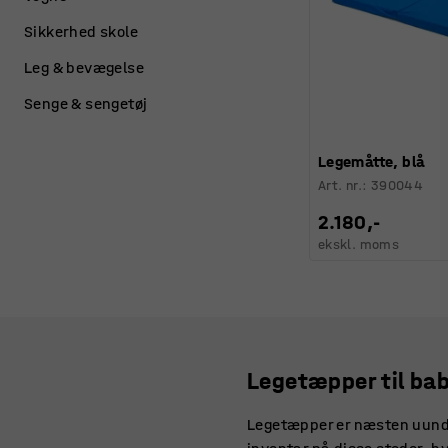
Sikkerhed skole
Leg & bevægelse
Senge & sengetøj
Legemåtte, blå
Art. nr.
:
390044
2.180,-
ekskl. moms
Legetæpper til bab
Legetæpper er næsten uundvæ