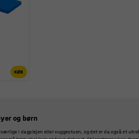
KØB
yer og børn
rlige i dagplejen eller vuggestuen, og det er da også et utro