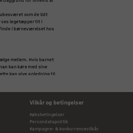
e baggrund for timevis af
 ubesværet som de lidt
 ses legetæpper tit i
finde i børneværelset hos
vælge mellem. Hvis barnet
r man kan køre med sine
tte kan give anledning til
eværelser.
Vilkår og betingelser
 mange andre legetæpper,
an have sjov med at tælle
Købsbetingelser
g læring, og både af denne
Persondatapolitik
Kampagne- & konkurrencevilkår