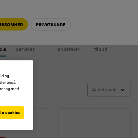
+45 5940 0999
info@ajprodukter.dk
IRKSOMHED
PRIVATKUNDE
Vores
Vi
Anmod om
ole
services
anbefaler
tilbud
old og
eler også
amer og med
Anbefalede
le cookies