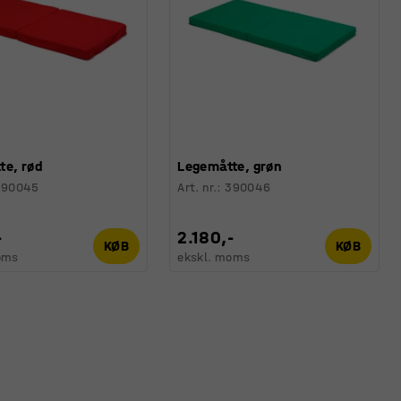
te, rød
Legemåtte, grøn
390045
Art. nr.
:
390046
-
2.180,-
KØB
KØB
oms
ekskl. moms