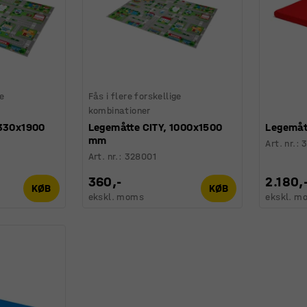
ge
Fås i flere forskellige
kombinationer
1330x1900
Legemåtte CITY, 1000x1500
Legemåt
mm
Art. nr.
:
Art. nr.
:
328001
360,-
2.180,
KØB
KØB
ekskl. moms
ekskl. m