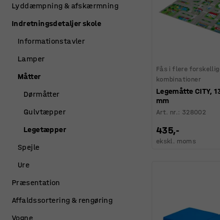
Lyddæmpning & afskærmning
Indretningsdetaljer skole
Informationstavler
Lamper
Fås i flere forskelli
Måtter
kombinationer
Legemåtte CITY, 
Dørmåtter
mm
Gulvtæpper
Art. nr.
:
328002
435,-
Legetæpper
ekskl. moms
Spejle
Ure
Præsentation
Affaldssortering & rengøring
Vogne