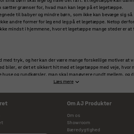
vor små børn skal lege og have det rart. Et legetæppe kan dann
en sætter grænser for, hvad man kan lege på et legetæppe.
egnede til babyer og mindre børn, som ikke kan bevæge sig så
kke andre former for leg end leg på et legetæppe. Netop derfor
ikke mindst i hjemmene, hvor et legetæppe mange steder er at 
d med tryk, og her kan der være mange forskellige motiver at 
med biler, er det et sikkert hit med et legetæppe med veje, hvo
åde huse og rundkørsler, man skal manøvrere rundt mellem, og de
 især et hit på mange drengeværelser, men absolut også på pig
Læs mere
g drenge
ret
Om AJ Produkter
r og drenge, og udover legetæppet til leg med biler findes der
l kan man vælge et tæppe med forskellige figurer, som man k
s
Om os
d. I dagplejen kan et sådant legetæppe bidrage til både leg o
et
Showroom
er meget dekorativt, vælger mange dette tæppe.
Bæredygtighed