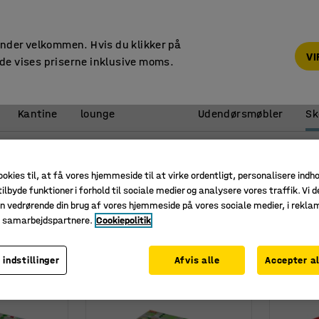
14 dages returret
under velkommen. Hvis du klikker på
V
de vises priserne inklusive moms.
Reception &
Kantine
lounge
Udendørsmøbler
Sk
pper
ookies til, at få vores hjemmeside til at virke ordentligt, personalisere indh
ilbyde funktioner i forhold til sociale medier og analysere vores traffik. Vi d
n vedrørende din brug af vores hjemmeside på vores sociale medier, i rekl
Højde
Bredde
Materiale
Materiale betræk
e samarbejdspartnere.
Cookiepolitik
 indstillinger
Afvis alle
Accepter al